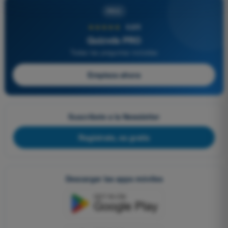
PRO
★★★★★
4,6/5
Quizvds PRO
Todas las preguntas incluidas
Empieza ahora
Suscríbete a la Newsletter
Regístrate, es gratis
Descargar las apps móviles