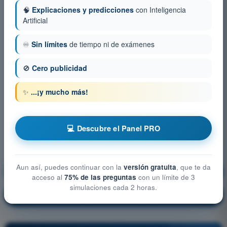
🧠
Explicaciones y predicciones
con Inteligencia
Artificial
♾️
Sin límites
de tiempo ni de exámenes
🚫
Cero publicidad
✨
...¡y mucho más!
💻 Descubre el Panel PRO
Aun así, puedes continuar con la
versión gratuita
, que te da
Seguridad operacional
¡Entrenamiento!
acceso al
75% de las preguntas
con un límite de 3
simulaciones cada 2 horas.
Explicación de la pregunta
🔒
PRO