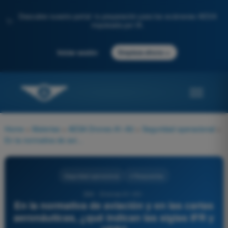
Descubre nuestro portal: tu preparación para los exámenes AESA
✨
impulsada por IA.
→
Iniciar sesión
Empieza ahora
Home
>
Materias
>
AESA Drones A1-A3
>
Seguridad operacional
>
En la normativa de aviación y en las cartas aeronáuticas, ¿qué indican las siglas IFR y VFR?
Seguridad operacional
4 Respuestas
264 - Drones A1-A3 -
En la normativa de aviación y en las cartas
aeronáuticas, ¿qué indican las siglas IFR y