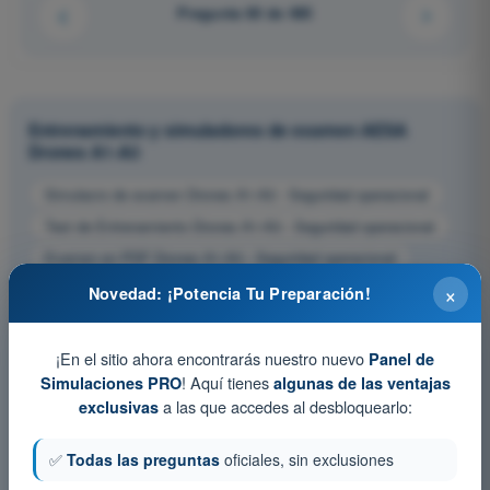
Pregunta 60 de 485
Entrenamiento y simuladores de examen AESA
Drones A1-A3
Simulacro de examen Drones A1-A3 - Seguridad operacional
Test de Entrenamiento Drones A1-A3 - Seguridad operacional
Examen en PDF Drones A1-A3 - Seguridad operacional
×
Novedad: ¡Potencia Tu Preparación!
¡En el sitio ahora encontrarás nuestro nuevo
Panel de
! Aquí tienes
Simulaciones PRO
algunas de las ventajas
a las que accedes al desbloquearlo:
exclusivas
✅
Todas las preguntas
oficiales, sin exclusiones