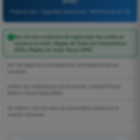
VFR?
Pregunta 264 - Seguridad operacional - AESA Drones A1-A3
Son los dos conjuntos de reglas bajo las cuales se
conduce el vuelo: Reglas de Vuelo por Instrumentos
(IFR) y Reglas de Vuelo Visual (VFR).
Son las siglas de los sindicatos de controladores aéreos
europeos.
Indican las certificaciones de los drones: Industrial Flying
Robot o Visual Flying Robot.
Se refieren a los dos tipos de combustible usados por la
aviación comercial.