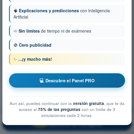
🧠
Explicaciones y predicciones
con Inteligencia
Artificial
♾️
Sin límites
de tiempo ni de exámenes
🚫
Cero publicidad
✨
...¡y mucho más!
💻 Descubre el Panel PRO
Aun así, puedes continuar con la
versión gratuita
, que te da
acceso al
75% de las preguntas
con un límite de 3
Seguridad operacional
¡Entrenamiento!
simulaciones cada 2 horas.
Explicación de la pregunta
🔒
PRO