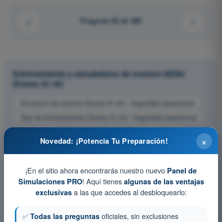
Pregunta 62 de 485
Entrenamiento y simuladores de examen AESA
Drones A1-A3
Simulacro de examen Drones A1-A3 - Seguridad operacional
Test de Entrenamiento Drones A1-A3 - Seguridad operacional
Examen en PDF Drones A1-A3 - Seguridad operacional
×
Novedad: ¡Potencia Tu Preparación!
¡En el sitio ahora encontrarás nuestro nuevo
Panel de
! Aquí tienes
Simulaciones PRO
algunas de las ventajas
a las que accedes al desbloquearlo:
exclusivas
✅
Todas las preguntas
oficiales, sin exclusiones