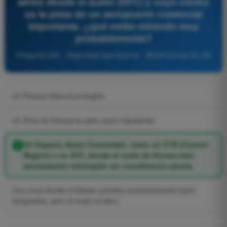
aéreo desde el suelo (SFC) y cuyo centro
es la pista de un aeropuerto comercial
importante, ¿qué estás mirando muy
probablemente?
Pregunta 266 - Seguridad operacional - AESA Drones A1-A3
Un Parque Natural protegido.
Un Área de Descanso para aves migratorias.
Un Espacio Aéreo Controlado, como un CTR (Control
Region) o un ATZ, donde el vuelo de drones está
severamente restringido sin coordinación previa.
Una zona donde el Estado prohíbe exclusivamente hacer
fotografías, pero el vuelo es libre.