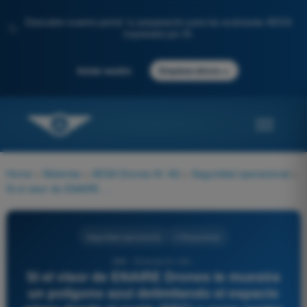
Descubre nuestro portal: tu preparación para los exámenes AESA
✨
impulsada por IA.
→
Iniciar sesión
Empieza ahora
Home
>
Materias
>
AESA Drones A1-A3
>
Seguridad operacional
>
Si el visor de ENAIRE Drones te muestra un polígono azul delimitando el espacio aéreo desde el suelo (SFC) y cuyo centro es la pista de un aeropuerto comercial importante, ¿qué estás mirando muy probablemente?
Seguridad operacional
4 Respuestas
266 - Drones A1-A3 -
Si el visor de ENAIRE Drones te muestra
un polígono azul delimitando el espacio