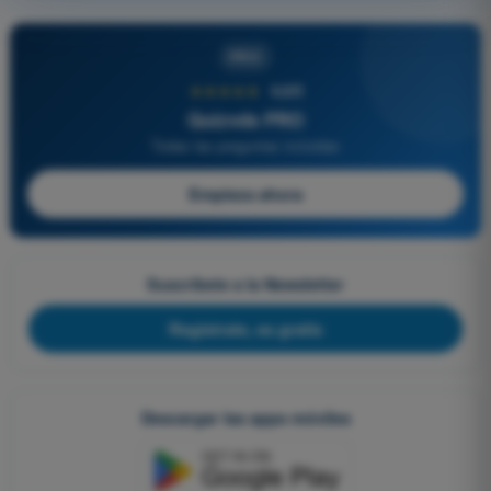
PRO
★★★★★
4,6/5
Quizvds PRO
Todas las preguntas incluidas
Empieza ahora
Suscríbete a la Newsletter
Regístrate, es gratis
Descargar las apps móviles