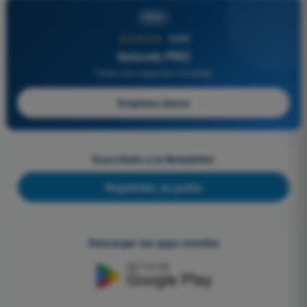
PRO
★★★★★
4,6/5
Quizvds PRO
Todas las preguntas incluidas
Empieza ahora
Suscríbete a la Newsletter
Regístrate, es gratis
Descargar las apps móviles