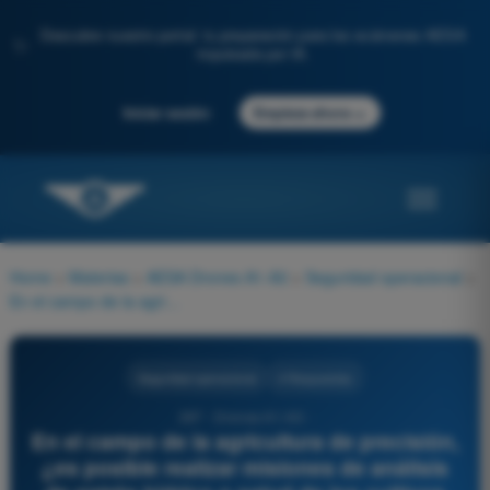
Descubre nuestro portal: tu preparación para los exámenes AESA
✨
impulsada por IA.
→
Iniciar sesión
Empieza ahora
Home
>
Materias
>
AESA Drones A1-A3
>
Seguridad operacional
>
En el campo de la agricultura de precisión, ¿es posible realizar misiones de análisis de estrés hídrico o salud de los cultivos usando un dron civil?
Seguridad operacional
4 Respuestas
297 - Drones A1-A3 -
En el campo de la agricultura de precisión,
¿es posible realizar misiones de análisis