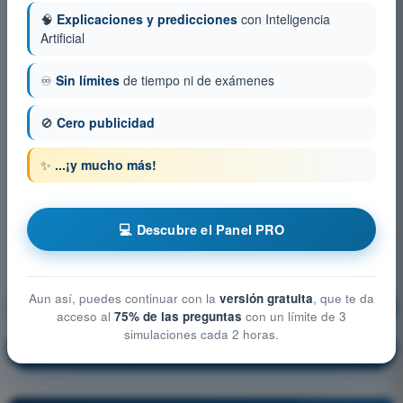
🧠
Explicaciones y predicciones
con Inteligencia
Artificial
♾️
Sin límites
de tiempo ni de exámenes
🚫
Cero publicidad
✨
...¡y mucho más!
💻 Descubre el Panel PRO
Aun así, puedes continuar con la
versión gratuita
, que te da
Seguridad operacional
¡Entrenamiento!
acceso al
75% de las preguntas
con un límite de 3
simulaciones cada 2 horas.
Explicación de la pregunta
🔒
PRO