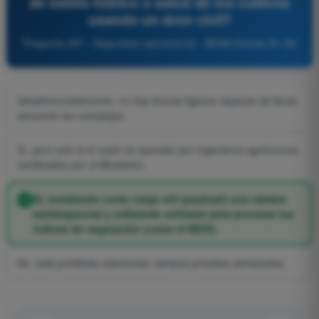
de estrés hídrico o salud de los cultivos
usando un dron civil?
Pregunta 297 - Seguridad operacional - AESA Drones A1-A3
Desafortunadamente, no hay drones ligeros capaces de llevar
sensores tan complejos.
Sí, pero solo si el vuelo es operado por ingenieros agrónomos
certificados por el Ministerio.
Sí, instalando como carga útil (payload) una cámara
multiespectral y utilizando software para procesar los
índices de vegetación (como el NDVI).
No, está prohibido sobrevolar campos privados sembrados.