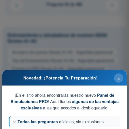
Pregunta 93 de 485
Entrenamiento y simuladores de examen AESA
Drones A1-A3
Simulacro de examen Drones A1-A3 - Seguridad operacional
Test de Entrenamiento Drones A1-A3 - Seguridad operacional
Examen en PDF Drones A1-A3 - Seguridad operacional
×
Novedad: ¡Potencia Tu Preparación!
¡En el sitio ahora encontrarás nuestro nuevo
Panel de
! Aquí tienes
Simulaciones PRO
algunas de las ventajas
a las que accedes al desbloquearlo:
exclusivas
✅
Todas las preguntas
oficiales, sin exclusiones