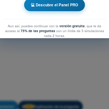
💻 Descubre el Panel PRO
cional
Aun así, puedes continuar con la
versión gratuita
, que te da
acceso al
75% de las preguntas
con un límite de 3 simulaciones
cada 2 horas.
amiento!
Explicación de la pregunta
🔒
PRO