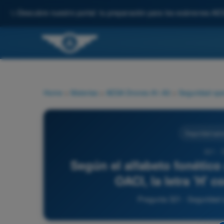
✨
Descubre nuestro portal: tu preparación para los exámenes AE
Home
>
Materias
>
AESA Drones A1-A3
>
Seguridad ope
Seguridad oper
321 - 
Según el alfabeto fonético
OACI, la letra 'H' 
Pregunta 321 - Seguridad