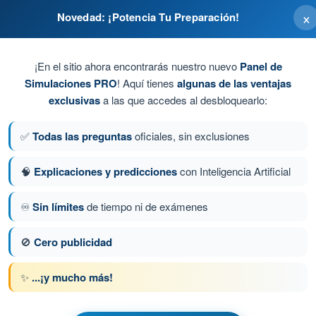
×
Novedad: ¡Potencia Tu Preparación!
¡En el sitio ahora encontrarás nuestro nuevo
Panel de
Simulaciones PRO
! Aquí tienes
algunas de las ventajas
exclusivas
a las que accedes al desbloquearlo:
✅
Todas las preguntas
oficiales, sin exclusiones
🧠
Explicaciones y predicciones
con Inteligencia Artificial
♾️
Sin límites
de tiempo ni de exámenes
a 117 de 485
Siguiente pregunta
🚫
Cero publicidad
✨
...¡y mucho más!
 AESA Drones A1-A3
ional