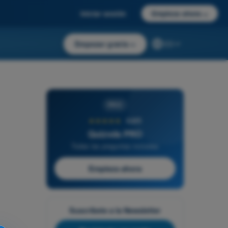
Iniciar sesión
Empieza ahora
→
Empezar gratis
→
ES
PRO
★★★★★
4,6/5
Quizvds PRO
Todas las preguntas incluidas
Empieza ahora
Suscríbete a la Newsletter