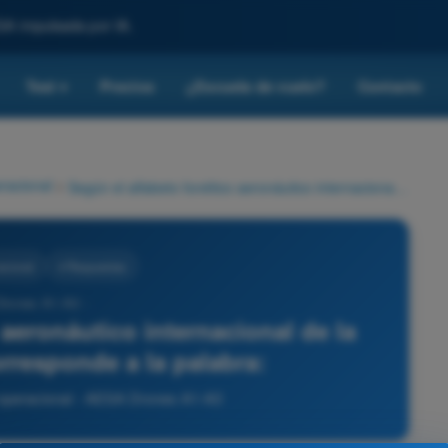
SA impulsada por IA.
Test
Precios
¿Escuela de vuelo?
Contacto
▾
racional
>
Según el alfabeto fonético aeronáutico internacional de la OACI, la letra 'H' corresponde a la palabra:
acional
4 Respuestas
Drones A1-A3 -
 aeronáutico internacional de la
corresponde a la palabra:
 operacional - AESA Drones A1-A3