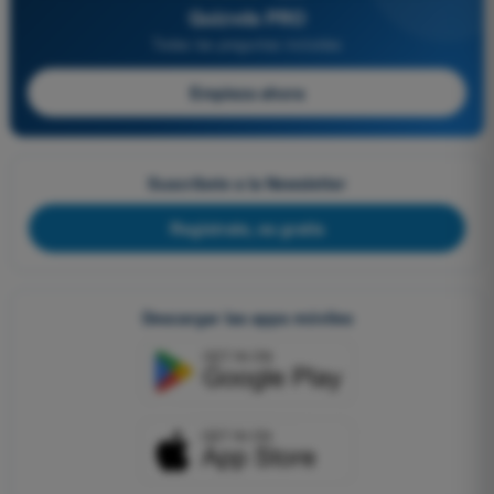
Quizvds PRO
Todas las preguntas incluidas
Empieza ahora
Suscríbete a la Newsletter
Regístrate, es gratis
Descargar las apps móviles