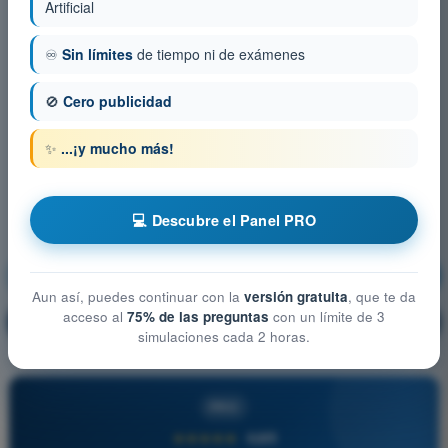
Artificial
♾️
Sin límites
de tiempo ni de exámenes
🚫
Cero publicidad
✨
...¡y mucho más!
💻 Descubre el Panel PRO
Seguridad operacional
¡Entrenamiento!
Aun así, puedes continuar con la
versión gratuita
, que te da
acceso al
75% de las preguntas
con un límite de 3
Explicación de la pregunta
🔒
PRO
simulaciones cada 2 horas.
PRO
★★★★★
4,6/5