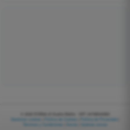
© 2026
EGWeb di Guatta Mattia - VAT: 04768540983
Gestionar cookies
|
Política de Cookies
|
Política de Privacidad
|
Términos y Condiciones
|
Socios
|
Quiénes somos