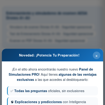
Entrenamiento y simuladores de examen AESA
Drones A1-A3
Simulacro de examen Drones A1-A3 - Seguridad operacional
Test de Entrenamiento Drones A1-A3 - Seguridad operacional
Examen en PDF Drones A1-A3 - Seguridad operacional
×
Novedad: ¡Potencia Tu Preparación!
¡En el sitio ahora encontrarás nuestro nuevo
Panel de
! Aquí tienes
Simulaciones PRO
algunas de las ventajas
a las que accedes al desbloquearlo:
exclusivas
✅
Todas las preguntas
oficiales, sin exclusiones
🧠
Explicaciones y predicciones
con Inteligencia