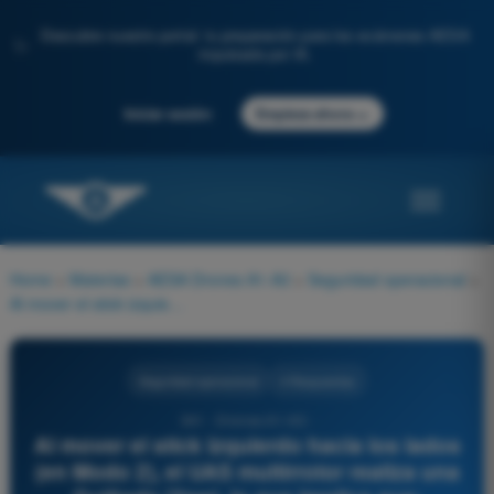
Descubre nuestro portal: tu preparación para los exámenes AESA
✨
impulsada por IA.
→
Iniciar sesión
Empieza ahora
Home
>
Materias
>
AESA Drones A1-A3
>
Seguridad operacional
>
Al mover el stick izquierdo hacia los lados (en Modo 2), el UAS multirrotor realiza una Guiñada (Yaw), lo que implica que:
Seguridad operacional
4 Respuestas
341 - Drones A1-A3 -
Al mover el stick izquierdo hacia los lados
(en Modo 2), el UAS multirrotor realiza una