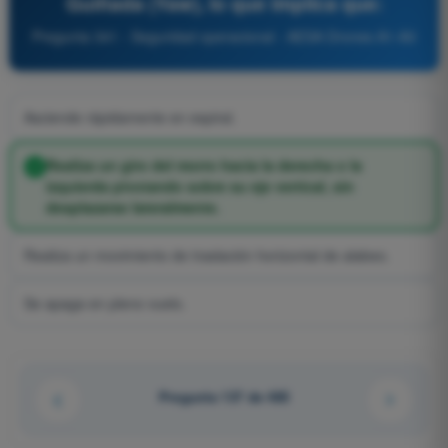
Guiñada (Yaw), lo que implica que:
Pregunta 341 - Seguridad operacional - AESA Drones A1-A3
Asciende rápidamente en espiral.
Realiza un giro del morro hacia la derecha o la
izquierda pivotando sobre su eje vertical, sin
desplazarse lateralmente.
Realiza un movimiento de traslación horizontal de alabeo.
Se apaga en pleno vuelo.
Pregunta 137 de 485