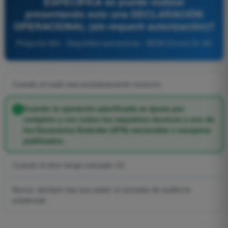
ESPECÍFICA se puede realizar
presentando solo una DECLARACIÓN
OPERACIONAL (sin requerir autorización)?
Pregunta 364 - Seguridad operacional - AESA Drones A1-A3
Cuando el vuelo sea exclusivamente nocturno.
Cuando la operación planificada se ajuste por
completo y con todos los requisitos técnicos a uno de
los Escenarios Estándar (STS) nacionales o europeos
publicados.
Cuando el dron tenga marcado C0.
Nunca, siempre hay que pasar un proceso de auditoría
presencial.