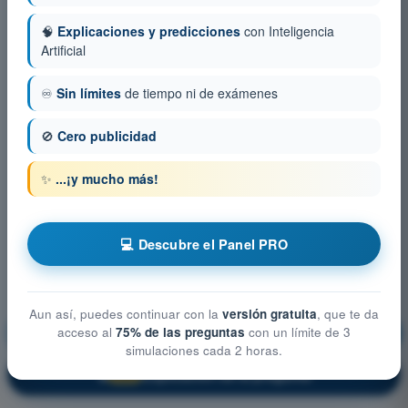
🧠
Explicaciones y predicciones
con Inteligencia
Artificial
♾️
Sin límites
de tiempo ni de exámenes
🚫
Cero publicidad
✨
...¡y mucho más!
💻 Descubre el Panel PRO
Aun así, puedes continuar con la
versión gratuita
, que te da
acceso al
75% de las preguntas
con un límite de 3
Seguridad operacional
¡Entrenamiento!
simulaciones cada 2 horas.
Explicación de la pregunta
🔒
PRO