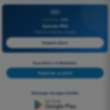
PRO
★★★★★
4,6/5
Quizvds PRO
Todas las preguntas incluidas
Empieza ahora
Suscríbete a la Newsletter
Regístrate, es gratis
Descargar las apps móviles