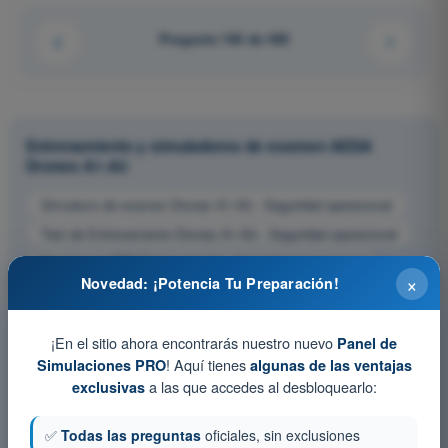
Pregunta 160 de 485
Entrenamiento y simuladores de examen AESA
Drones A1-A3
Simulacro de examen Drones A1-A3 - Seguridad operacional
Test de Entrenamiento Drones A1-A3 - Seguridad operacional
Examen en PDF Drones A1-A3 - Seguridad operacional
×
Novedad: ¡Potencia Tu Preparación!
¡En el sitio ahora encontrarás nuestro nuevo
Panel de
! Aquí tienes
Simulaciones PRO
algunas de las ventajas
a las que accedes al desbloquearlo:
exclusivas
✅
Todas las preguntas
oficiales, sin exclusiones