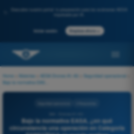
Descubre nuestro portal: tu preparación para los exámenes AESA
✨
impulsada por IA.
→
Iniciar sesión
Empieza ahora
Home
>
Materias
>
AESA Drones A1-A3
>
Seguridad operacional
>
Bajo la normativa EASA, ¿en qué circunstancia una operación en Categoría ESPECÍFICA se puede realizar presentando solo una DECLARACIÓN OPERACIONAL (sin requerir autorización)?
Seguridad operacional
4 Respuestas
364 - Drones A1-A3 -
Bajo la normativa EASA, ¿en qué
circunstancia una operación en Categoría