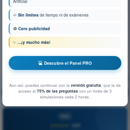
Artificial
♾️
Sin límites
de tiempo ni de exámenes
🚫
Cero publicidad
✨
...¡y mucho más!
💻 Descubre el Panel PRO
Seguridad operacional
¡Entrenamiento!
Aun así, puedes continuar con la
versión gratuita
, que te da
acceso al
75% de las preguntas
con un límite de 3
Explicación de la pregunta
🔒
PRO
simulaciones cada 2 horas.
PRO
★★★★★
4,6/5