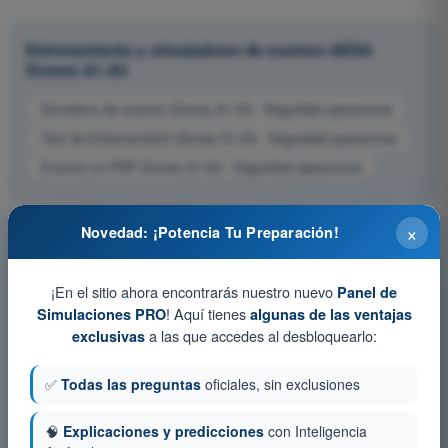
Entrenamiento y simuladores de examen AESA
Drones A1-A3
Simulacro de examen Drones A1-A3 - Seguridad operacional
Test de Entrenamiento Drones A1-A3 - Seguridad operacional
Examen en PDF Drones A1-A3 - Seguridad operacional
×
Novedad: ¡Potencia Tu Preparación!
¡En el sitio ahora encontrarás nuestro nuevo
Panel de
! Aquí tienes
Simulaciones PRO
algunas de las ventajas
a las que accedes al desbloquearlo:
exclusivas
✅
Todas las preguntas
oficiales, sin exclusiones
🧠
Explicaciones y predicciones
con Inteligencia