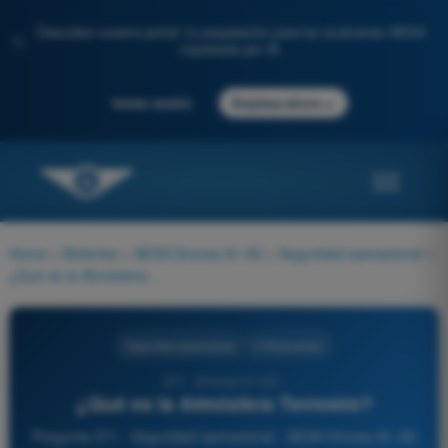
Descubre nuestro portal: tu preparación para los exámenes AESA
✨
impulsada por IA.
→
Iniciar sesión
Empieza ahora
Home
>
Materias
>
AESA Drones A1-A3
>
Seguridad operacional
>
¿Qué es la Atmósfera Terrestre?
Seguridad operacional
4 Respuestas
371 - Drones A1-A3 -
¿Qué es la Atmósfera Terrestre?
Pregunta 371 - Seguridad operacional - AESA Drones A1-A3