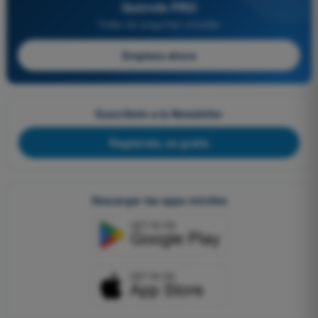
Quizvds PRO
Todas las preguntas incluidas
Empieza ahora
Suscríbete a la Newsletter
Regístrate, es gratis
Descargar las apps móviles