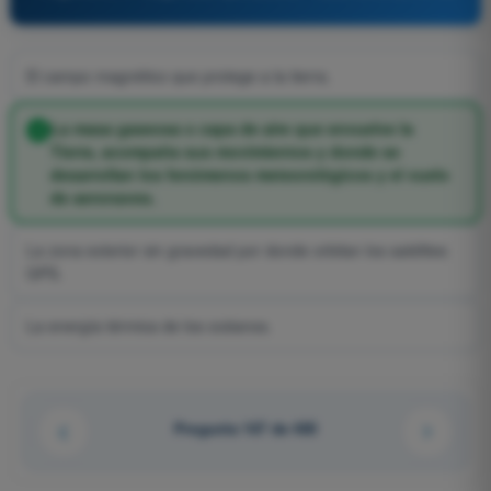
El campo magnético que protege a la tierra.
La masa gaseosa o capa de aire que envuelve la
Tierra, acompaña sus movimientos y donde se
desarrollan los fenómenos meteorológicos y el vuelo
de aeronaves.
La zona exterior sin gravedad por donde orbitan los satélites
GPS.
La energía térmica de los océanos.
Pregunta 167 de 485