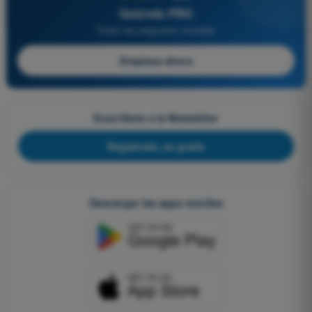
Quizvds PRO
Todas las preguntas incluidas
Empieza ahora
Suscríbete a la Newsletter
Regístrate, es gratis
Descargar las apps móviles