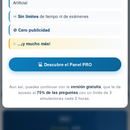
Artificial
♾️
Sin límites
de tiempo ni de exámenes
🚫
Cero publicidad
✨
...¡y mucho más!
💻 Descubre el Panel PRO
Seguridad operacional
¡Entrenamiento!
Aun así, puedes continuar con la
versión gratuita
, que te da
acceso al
75% de las preguntas
con un límite de 3
Explicación de la pregunta
🔒
PRO
simulaciones cada 2 horas.
PRO
★★★★★
4,6/5