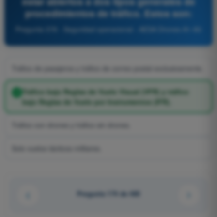
estar abiertos a dos tipos generales de
procedimientos de tráfico. Estos son:
Pregunta 378 - Seguridad operacional - AESA Drones A1-A3
Tráfico de pasajeros y tráfico de correo postal exclusivamente.
Tráfico bajo Reglas de Vuelo Visual (VFR) y tráfico
bajo Reglas de Vuelo por Instrumentos (IFR).
Tráfico con drones y tráfico sin drones.
Solo vuelos tácticos militares.
Pregunta 174 de 485