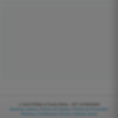
© 2026
EGWeb di Guatta Mattia - VAT: 04768540983
Gestionar cookies
|
Política de Cookies
|
Política de Privacidad
|
Términos y Condiciones
|
Socios
|
Quiénes somos