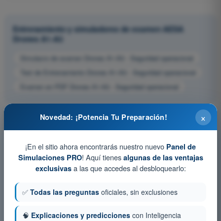
Entrenamiento y simuladores de examen AESA
Drones A1-A3
Simulacro de examen Drones A1-A3 - Seguridad operacional
Test de Entrenamiento Drones A1-A3 - Seguridad operacional
Examen en PDF Drones A1-A3 - Seguridad operacional
×
Novedad: ¡Potencia Tu Preparación!
¡En el sitio ahora encontrarás nuestro nuevo
Panel de
! Aquí tienes
Simulaciones PRO
algunas de las ventajas
a las que accedes al desbloquearlo:
exclusivas
✅
Todas las preguntas
oficiales, sin exclusiones
🧠
Explicaciones y predicciones
con Inteligencia