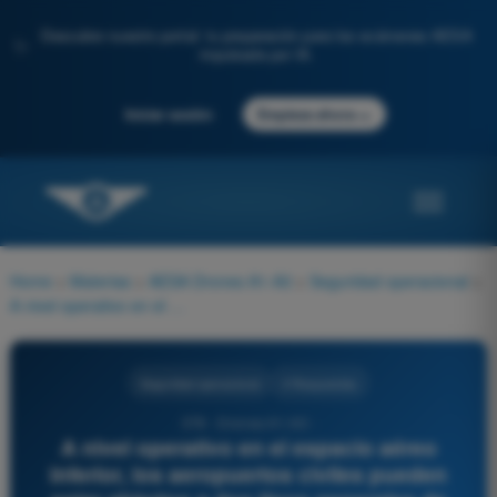
Descubre nuestro portal: tu preparación para los exámenes AESA
✨
impulsada por IA.
→
Iniciar sesión
Empieza ahora
Home
>
Materias
>
AESA Drones A1-A3
>
Seguridad operacional
>
A nivel operativo en el espacio aéreo inferior, los aeropuertos civiles pueden estar abiertos a dos tipos generales de procedimientos de tráfico. Estos son:
Seguridad operacional
4 Respuestas
378 - Drones A1-A3 -
A nivel operativo en el espacio aéreo
inferior, los aeropuertos civiles pueden