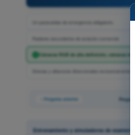
Un paracaídas de emergencia obligatorio.
Radares secundarios de aviación comercial.
Cámaras RGB de alta definición, cámaras term
Sirenas y altavoces direccionales exclusivamente.
Pregunta anterior
Pregunt
Entrenamiento y simuladores de examen