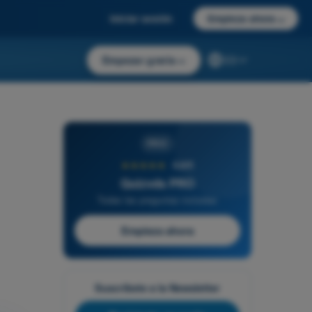
Iniciar sesión
Empieza ahora
→
Empezar gratis
→
ES
PRO
★★★★★
4,6/5
Quizvds PRO
Todas las preguntas incluidas
Empieza ahora
Suscríbete a la Newsletter