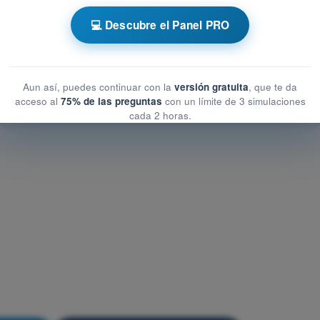
ional
💻 Descubre el Panel PRO
cional
Aun así, puedes continuar con la
versión gratuita
, que te da
acceso al
75% de las preguntas
con un límite de 3 simulaciones
cada 2 horas.