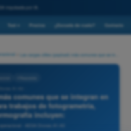
SA impulsada por IA.
Test
Precios
¿Escuela de vuelo?
Contacto
▾
racional
>
Las cargas útiles (payload) más comunes que se integran en los drones modernos para trabajos de fotogrametría, agricultura o termografía incluyen:
acional
4 Respuestas
Drones A1-A3 -
) más comunes que se integran en
a trabajos de fotogrametría,
ermografía incluyen:
 operacional - AESA Drones A1-A3