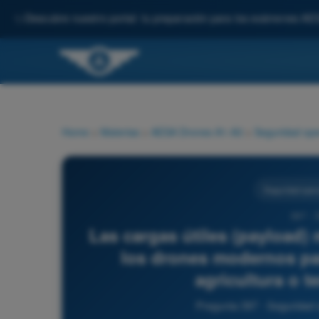
✨
Descubre nuestro portal: tu preparación para los exámenes AE
Home
>
Materias
>
AESA Drones A1-A3
>
Seguridad ope
Seguridad oper
397 - 
Las cargas útiles (payload
los drones modernos par
agricultura o t
Pregunta 397 - Seguridad