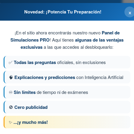
×
Novedad: ¡Potencia Tu Preparación!
¡En el sitio ahora encontrarás nuestro nuevo
Panel de
Simulaciones PRO
! Aquí tienes
algunas de las ventajas
exclusivas
a las que accedes al desbloquearlo:
ográficas (FLIR) y cámaras multiespectrales.
✅
Todas las preguntas
oficiales, sin exclusiones
🧠
Explicaciones y predicciones
con Inteligencia Artificial
♾️
Sin límites
de tiempo ni de exámenes
a 193 de 485
Siguiente pregunta
🚫
Cero publicidad
✨
...¡y mucho más!
 AESA Drones A1-A3