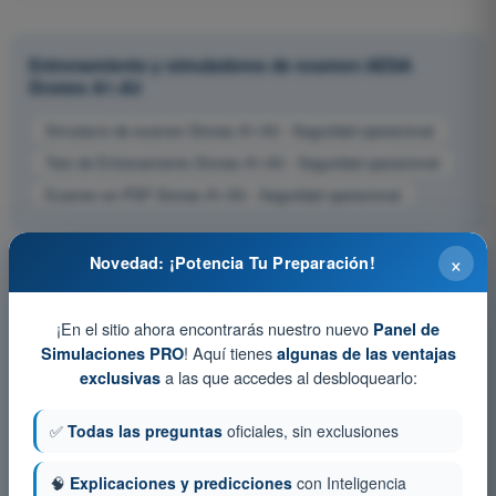
Entrenamiento y simuladores de examen AESA
Drones A1-A3
Simulacro de examen Drones A1-A3 - Seguridad operacional
Test de Entrenamiento Drones A1-A3 - Seguridad operacional
Examen en PDF Drones A1-A3 - Seguridad operacional
×
Novedad: ¡Potencia Tu Preparación!
¡En el sitio ahora encontrarás nuestro nuevo
Panel de
! Aquí tienes
Simulaciones PRO
algunas de las ventajas
a las que accedes al desbloquearlo:
exclusivas
✅
Todas las preguntas
oficiales, sin exclusiones
🧠
Explicaciones y predicciones
con Inteligencia