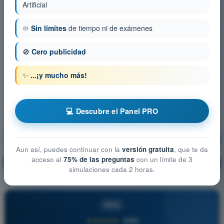
Artificial
♾️
Sin límites
de tiempo ni de exámenes
🚫
Cero publicidad
✨
...¡y mucho más!
💻 Descubre el Panel PRO
Seguridad operacional
¡Entrenamiento!
Aun así, puedes continuar con la
versión gratuita
, que te da
acceso al
75% de las preguntas
con un límite de 3
Explicación de la pregunta
🔒
PRO
simulaciones cada 2 horas.
PRO
★★★★★
4,6/5