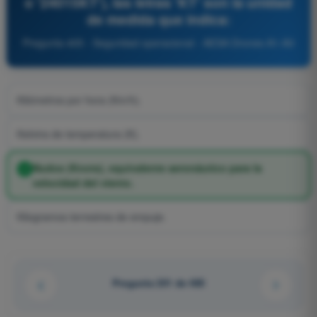
o '24015KT'), las letras 'KT' son la unidad
de medida que indica:
Pregunta 405 - Seguridad operacional - AESA Drones A1-A3
Kilómetros por hora (Km/h).
Kelvins de temperatura (K).
Nudos (Knots), equivalente aeronáutico para la
velocidad del viento.
Kilogramos terrestres de empuje.
Pregunta 201 de 485