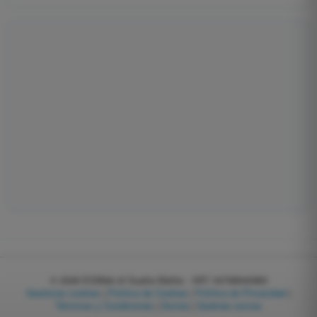
© 2026
EGWeb di Guatta Mattia - VAT: 04768540983
Gestionar cookies
|
Política de Cookies
|
Política de Privacidad
|
Términos y Condiciones
|
Socios
|
Quiénes somos