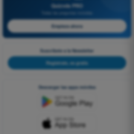
Quizvds PRO
Todas las preguntas incluidas
Empieza ahora
Suscríbete a la Newsletter
Regístrate, es gratis
Descargar las apps móviles