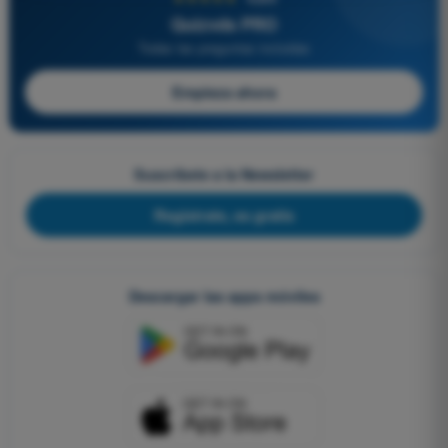
Quizvds PRO
Todas las preguntas incluidas
Empieza ahora
Suscríbete a la Newsletter
Regístrate, es gratis
Descargar las apps móviles