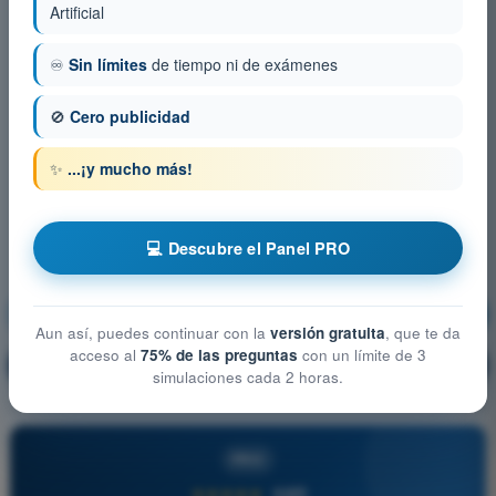
Artificial
♾️
Sin límites
de tiempo ni de exámenes
🚫
Cero publicidad
✨
...¡y mucho más!
💻 Descubre el Panel PRO
Seguridad operacional
¡Entrenamiento!
Aun así, puedes continuar con la
versión gratuita
, que te da
acceso al
75% de las preguntas
con un límite de 3
Explicación de la pregunta
🔒
PRO
simulaciones cada 2 horas.
PRO
★★★★★
4,6/5