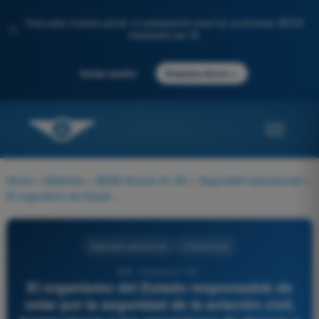
Descubre nuestro portal: tu preparación para los exámenes AESA
✨
impulsada por IA.
→
Iniciar sesión
Empieza ahora
Home
>
Materias
>
AESA Drones A1-A3
>
Seguridad operacional
>
El organismo del Estado responsable de velar por la seguridad de la aviación civil, inspeccionar a los operadores de drones y expedir las titulaciones oficiales en España se conoce por las siglas:
Seguridad operacional
4 Respuestas
408 - Drones A1-A3 -
El organismo del Estado responsable de
velar por la seguridad de la aviación civil,