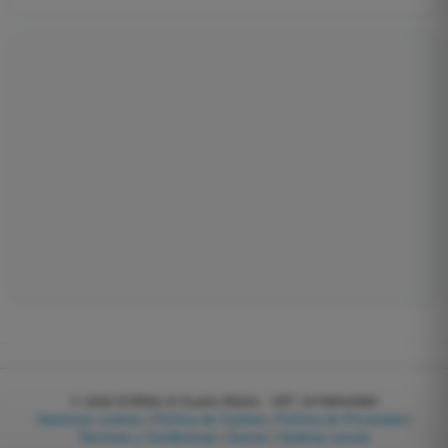
© 2026
EGWeb di Guatta Mattia - VAT: 04768540983
Gestionar cookies
|
Política de Cookies
|
Política de Privacidad
|
Términos y Condiciones
|
Socios
|
Quiénes somos