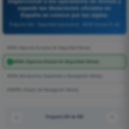
inspeccionar a los operadores de drones y
expedir las titulaciones oficiales en
España se conoce por las siglas:
Pregunta 408 - Seguridad operacional - AESA Drones A1-A3
EASA (Agencia Europea de Seguridad Aérea).
AESA (Agencia Estatal de Seguridad Aérea).
AENA (Aeropuertos Españoles y Navegación Aérea).
ENAIRE (Gestor de Navegación Aérea).
Pregunta 204 de 485