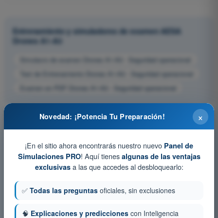
Entrenamiento y simuladores de examen AESA
Drones A1-A3
Simulacro de examen Drones A1-A3 - Seguridad operacional
Test de Entrenamiento Drones A1-A3 - Seguridad operacional
Examen en PDF Drones A1-A3 - Seguridad operacional
×
Novedad: ¡Potencia Tu Preparación!
¡En el sitio ahora encontrarás nuestro nuevo
Panel de
! Aquí tienes
Simulaciones PRO
algunas de las ventajas
a las que accedes al desbloquearlo:
exclusivas
✅
Todas las preguntas
oficiales, sin exclusiones
🧠
Explicaciones y predicciones
con Inteligencia