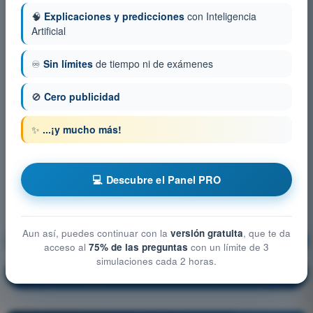
🧠
Explicaciones y predicciones
con Inteligencia
Artificial
♾️
Sin límites
de tiempo ni de exámenes
🚫
Cero publicidad
✨
...¡y mucho más!
💻 Descubre el Panel PRO
Aun así, puedes continuar con la
versión gratuita
, que te da
Seguridad operacional
¡Entrenamiento!
acceso al
75% de las preguntas
con un límite de 3
simulaciones cada 2 horas.
Explicación de la pregunta
🔒
PRO