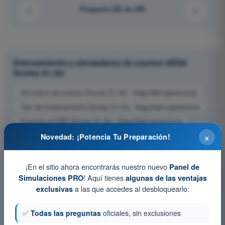
Pregunta 262 de 485
Entrenamiento y simuladores de examen AESA
Drones A1-A3
Simulacro de examen Drones A1-A3 - Seguridad operacional
Test de Entrenamiento Drones A1-A3 - Seguridad operacional
Examen en PDF Drones A1-A3 - Seguridad operacional
×
Novedad: ¡Potencia Tu Preparación!
¡En el sitio ahora encontrarás nuestro nuevo
Panel de
! Aquí tienes
Simulaciones PRO
algunas de las ventajas
a las que accedes al desbloquearlo:
exclusivas
✅
Todas las preguntas
oficiales, sin exclusiones