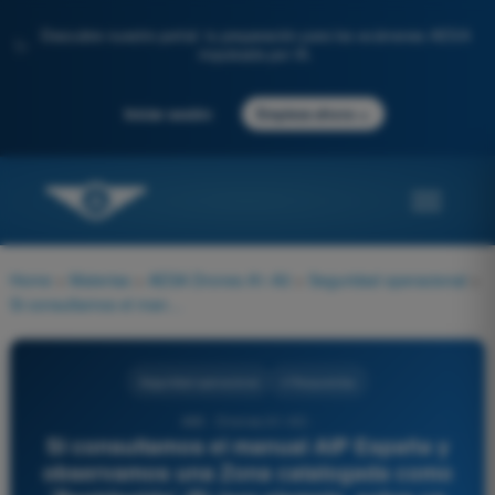
Descubre nuestro portal: tu preparación para los exámenes AESA
✨
impulsada por IA.
→
Iniciar sesión
Empieza ahora
Home
>
Materias
>
AESA Drones A1-A3
>
Seguridad operacional
>
Si consultamos el manual AIP España y observamos una Zona catalogada como 'Restringida' (R) (por ejemplo, sobre un Parque Nacional o área reservada), significa que:
Seguridad operacional
4 Respuestas
466 - Drones A1-A3 -
Si consultamos el manual AIP España y
observamos una Zona catalogada como