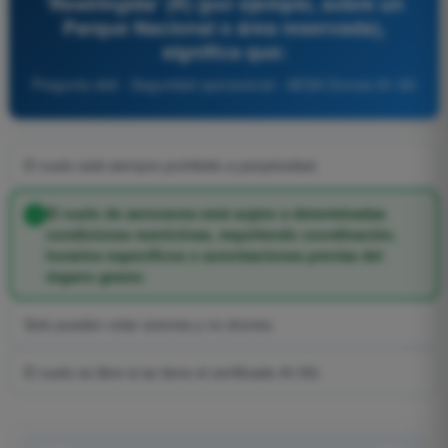
'Restringida' (R) (por ejemplo, sobre un
Parque Nacional o área reservada),
significa que:
Pregunta 466 - Seguridad operacional - AESA Drones A1-A3
El vuelo está siempre prohibido a perpetuidad.
El vuelo de aeronaves está sujeto a determinadas
condiciones restrictivas, requiriendo coordinación,
horarios específicos o autorizaciones previas del
órgano gestor.
Solo pueden volar aviones y no drones.
El vuelo es libre si se tiene el certificado A1/A3.