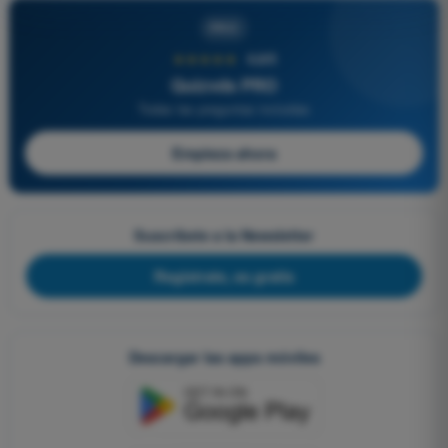
PRO
★★★★★
4,6/5
Quizvds PRO
Todas las preguntas incluidas
Empieza ahora
Suscríbete a la Newsletter
Regístrate, es gratis
Descargar las apps móviles