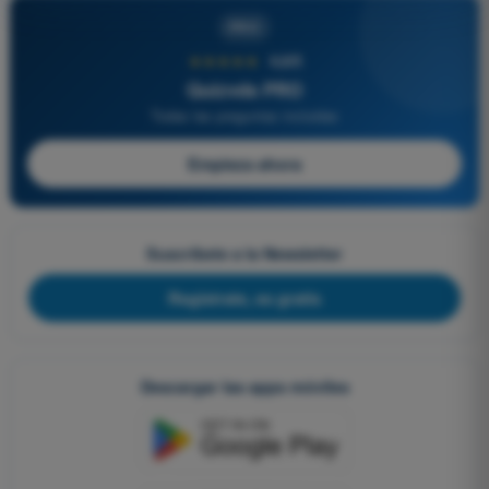
PRO
★★★★★
4,6/5
Quizvds PRO
Todas las preguntas incluidas
Empieza ahora
Suscríbete a la Newsletter
Regístrate, es gratis
Descargar las apps móviles