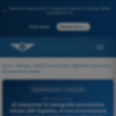
Descubre nuestro portal: tu preparación para los exámenes AESA
✨
impulsada por IA.
→
Iniciar sesión
Empieza ahora
Home
>
Materias
>
AESA Drones A1-A3
>
Seguridad operacional
>
Al interpretar la cartografía aeronáutica oficial (AIP España), si nos encontramos con una zona sombreada y etiquetada como 'Zona R' (Restringida), representa:
Seguridad operacional
4 Respuestas
489 - Drones A1-A3 -
Al interpretar la cartografía aeronáutica
oficial (AIP España), si nos encontramos