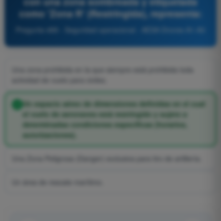
con una zona sombreada y etiquetada
como 'Zona R' (Restringida), representa:
Pregunta 489 - Seguridad operacional - AESA Drones A1-A3
Una zona prohibida en la que siempre está prohibida toda
actividad de vuelo para civiles.
Un espacio aéreo de dimensiones definidas en el cual
el vuelo de aeronaves está restringido y sujeto a
determinadas condiciones específicas (horarios,
autorizaciones).
Una Zona Peligrosa (Danger) exclusiva para tiro de artillería.
Un área de rescate marítimo.