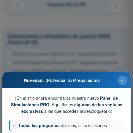
Pregunta 285 de 485
Entrenamiento y simuladores de examen AESA
Drones A1-A3
Simulacro de examen Drones A1-A3 - Seguridad operacional
Test de Entrenamiento Drones A1-A3 - Seguridad operacional
Examen en PDF Drones A1-A3 - Seguridad operacional
×
Novedad: ¡Potencia Tu Preparación!
¡En el sitio ahora encontrarás nuestro nuevo
Panel de
! Aquí tienes
Simulaciones PRO
algunas de las ventajas
a las que accedes al desbloquearlo:
exclusivas
✅
Todas las preguntas
oficiales, sin exclusiones