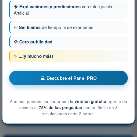
🧠
Explicaciones y predicciones
con Inteligencia
Artificial
♾️
Sin límites
de tiempo ni de exámenes
🚫
Cero publicidad
✨
...¡y mucho más!
💻 Descubre el Panel PRO
Aun así, puedes continuar con la
versión gratuita
, que te da
Seguridad operacional
¡Entrenamiento!
acceso al
75% de las preguntas
con un límite de 3
simulaciones cada 2 horas.
Explicación de la pregunta
🔒
PRO