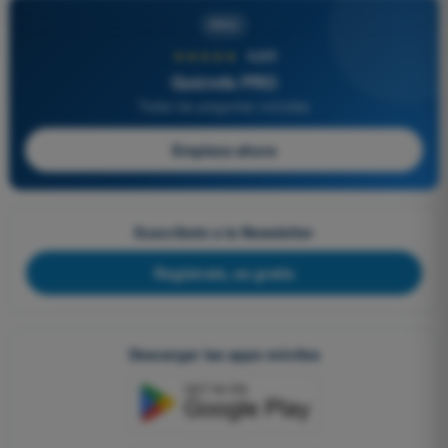
PRO
★★★★★
4,6/5
Quizvds PRO
Todas las preguntas incluidas
Empieza ahora
Suscríbete a la Newsletter
Regístrate, es gratis
Descargar las apps móviles