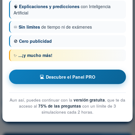
🧠
Explicaciones y predicciones
con Inteligencia
Artificial
♾️
Sin límites
de tiempo ni de exámenes
🚫
Cero publicidad
✨
...¡y mucho más!
💻 Descubre el Panel PRO
Aun así, puedes continuar con la
versión gratuita
, que te da
Seguridad operacional
¡Entrenamiento!
acceso al
75% de las preguntas
con un límite de 3
simulaciones cada 2 horas.
Explicación de la pregunta
🔒
PRO