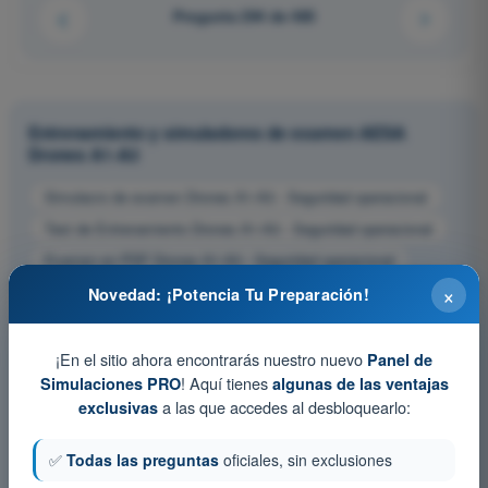
Pregunta 294 de 485
Entrenamiento y simuladores de examen AESA
Drones A1-A3
Simulacro de examen Drones A1-A3 - Seguridad operacional
Test de Entrenamiento Drones A1-A3 - Seguridad operacional
Examen en PDF Drones A1-A3 - Seguridad operacional
×
Novedad: ¡Potencia Tu Preparación!
¡En el sitio ahora encontrarás nuestro nuevo
Panel de
! Aquí tienes
Simulaciones PRO
algunas de las ventajas
a las que accedes al desbloquearlo:
exclusivas
✅
Todas las preguntas
oficiales, sin exclusiones