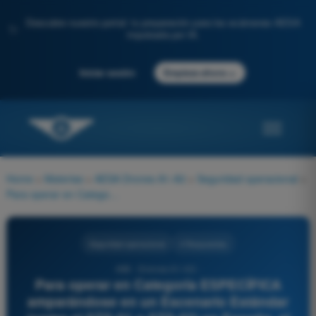
Descubre nuestro portal: tu preparación para los exámenes AESA
✨
impulsada por IA.
→
Iniciar sesión
Empieza ahora
Home
>
Materias
>
AESA Drones A1-A3
>
Seguridad operacional
>
Para operar en Categoría ESPECÍFICA amparándose en un Escenario Estándar (como el STS-01 o STS-02) en España, el piloto a distancia requiere:
Seguridad operacional
4 Respuestas
498 - Drones A1-A3 -
Para operar en Categoría ESPECÍFICA
amparándose en un Escenario Estándar