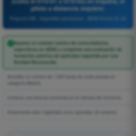
(como el STS-01 o STS-02) en España, el
piloto a distancia requiere:
Pregunta 498 - Seguridad operacional - AESA Drones A1-A3
Superar un examen teórico de conocimientos
específicos en AESA y completar una evaluación de
formación práctica de aptitudes impartida por una
Entidad Reconocida.
Acreditar un mínimo de 1.000 horas de vuelo previas en
categoría Abierta.
Comprar una licencia comercial en la Cámara de Comercio.
Únicamente estar registrado como operador, sin examen.