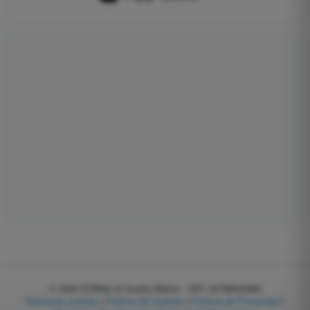
© 2026
EGWeb di Guatta Mattia - VAT: 04768540983
Gestionar cookies
|
Política de Cookies
|
Política de Privacidad
|