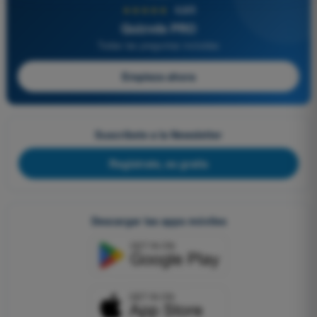
★★★★★
4,6/5
Quizvds PRO
Todas las preguntas incluidas
Empieza ahora
Suscríbete a la Newsletter
Regístrate, es gratis
Descargar las apps móviles