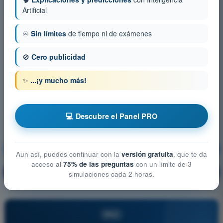
Artificial
♾️
Sin límites
de tiempo ni de exámenes
🚫
Cero publicidad
✨
...¡y mucho más!
💻 Descubre el Panel PRO
Seguridad operacional
¡Entrenamiento!
Aun así, puedes continuar con la
versión gratuita
, que te da
acceso al
75% de las preguntas
con un límite de 3
Explicación de la pregunta
🔒
PRO
simulaciones cada 2 horas.
PRO