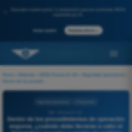
Descubre nuestro portal: tu preparación para los exámenes AESA
✨
impulsada por IA.
→
Iniciar sesión
Empieza ahora
Home
>
Materias
>
AESA Drones A1-A3
>
Seguridad operacional
>
Dentro de los procedimientos de operación seguros, ¿cuándo debe llevarse a cabo el 'Debriefing' (reunión o sesión de análisis posterior al vuelo)?
Seguridad operacional
4 Respuestas
548 - Drones A1-A3 -
Dentro de los procedimientos de operación
seguros, ¿cuándo debe llevarse a cabo el