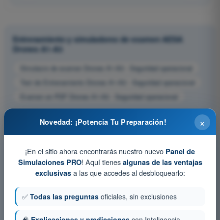
Entrenamiento y simuladores de examen AESA
Drones A1-A3
Simulacro de examen Drones A1-A3 - Seguridad operacional
Test de Entrenamiento Drones A1-A3 - Seguridad operacional
Examen en PDF Drones A1-A3 - Seguridad operacional
×
Novedad: ¡Potencia Tu Preparación!
¡En el sitio ahora encontrarás nuestro nuevo
Panel de
! Aquí tienes
Simulaciones PRO
algunas de las ventajas
a las que accedes al desbloquearlo:
exclusivas
✅
Todas las preguntas
oficiales, sin exclusiones
🧠
Explicaciones y predicciones
con Inteligencia