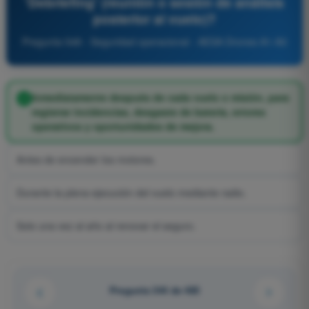
'Debriefing' (reunión o sesión de análisis
posterior al vuelo)?
Pregunta 548 - Seguridad operacional - AESA Drones A1-A3
Inmediatamente después de cada vuelo o misión, para
registrar incidencias, desgaste de batería, errores
operativos y oportunidades de mejora.
Antes de encender los motores.
Durante la plena ejecución del vuelo mediante radio.
Solo una vez al año al renovar el seguro.
Pregunta 344 de 485