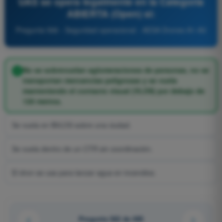
UAS se opera legalmente en la Categoría
ABIERTA (Open) si:
Pregunta 566 - Seguridad operacional - AESA Drones A1-A3
No se sobrevuelan aglomeraciones de personas, no se
transportan mercancías peligrosas y se vuela
manteniendo el contacto visual (VLOS) por debajo de
120 metros.
Se vuela en BVLOS sobre una ciudad.
Se vuela dentro de un CTR sin coordinación.
El dron se usa para lanzar agua en incendios.
Pregunta 362 de 485