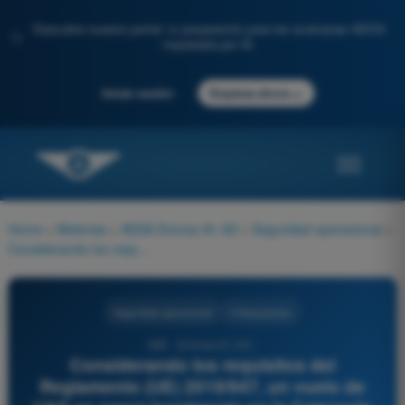
Descubre nuestro portal: tu preparación para los exámenes AESA
✨
impulsada por IA.
→
Iniciar sesión
Empieza ahora
Home
>
Materias
>
AESA Drones A1-A3
>
Seguridad operacional
>
Considerando los requisitos del Reglamento (UE) 2019/947, un vuelo de UAS se opera legalmente en la Categoría ABIERTA (Open) si:
Seguridad operacional
4 Respuestas
566 - Drones A1-A3 -
Considerando los requisitos del
Reglamento (UE) 2019/947, un vuelo de