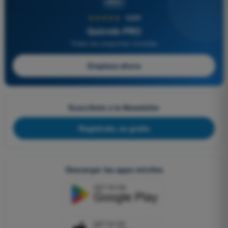
PRO
★★★★★
4,6/5
Quizvds PRO
Todas las preguntas incluidas
Empieza ahora
Suscríbete a la Newsletter
Regístrate, es gratis
Descargar las apps móviles