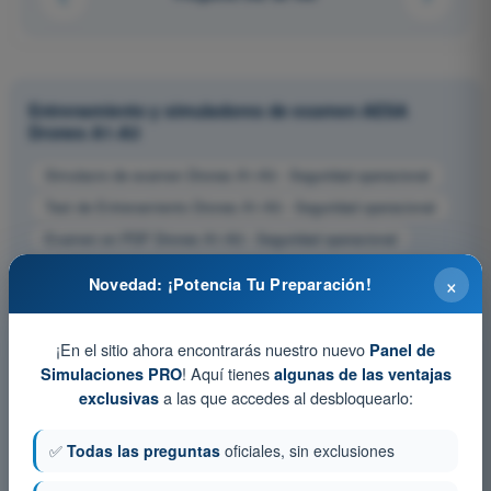
Entrenamiento y simuladores de examen AESA
Drones A1-A3
Simulacro de examen Drones A1-A3 - Seguridad operacional
Test de Entrenamiento Drones A1-A3 - Seguridad operacional
Examen en PDF Drones A1-A3 - Seguridad operacional
×
Novedad: ¡Potencia Tu Preparación!
¡En el sitio ahora encontrarás nuestro nuevo
Panel de
! Aquí tienes
Simulaciones PRO
algunas de las ventajas
a las que accedes al desbloquearlo:
exclusivas
✅
Todas las preguntas
oficiales, sin exclusiones