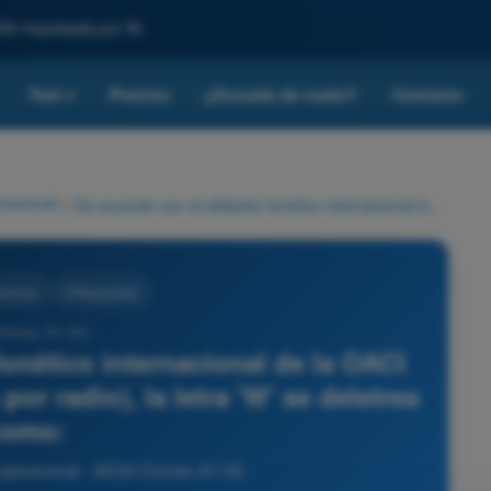
SA impulsada por IA.
Test
Precios
¿Escuela de vuelo?
Contacto
▾
racional
>
De acuerdo con el alfabeto fonético internacional de la OACI (usado para comunicaciones por radio), la letra 'W' se deletrea como:
acional
4 Respuestas
Drones A1-A3 -
fonético internacional de la OACI
r radio), la letra 'W' se deletrea
como:
 operacional - AESA Drones A1-A3