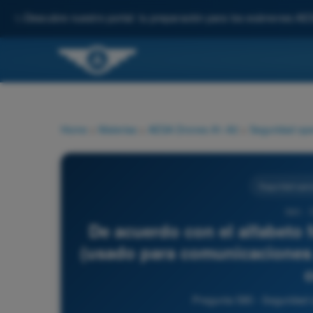
✨
Descubre nuestro portal: tu preparación para los exámenes AE
Home
>
Materias
>
AESA Drones A1-A3
>
Seguridad ope
Seguridad oper
580 - 
De acuerdo con el alfabeto 
(usado para comunicaciones po
Pregunta 580 - Seguridad