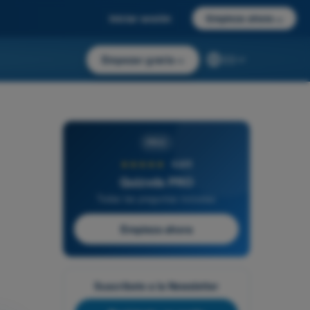
Iniciar sesión
Empieza ahora
→
Empezar gratis
→
ES
PRO
★★★★★
4,6/5
Quizvds PRO
Todas las preguntas incluidas
Empieza ahora
Suscríbete a la Newsletter