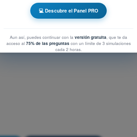
ional
💻 Descubre el Panel PRO
cional
Aun así, puedes continuar con la
versión gratuita
, que te da
acceso al
75% de las preguntas
con un límite de 3 simulaciones
cada 2 horas.