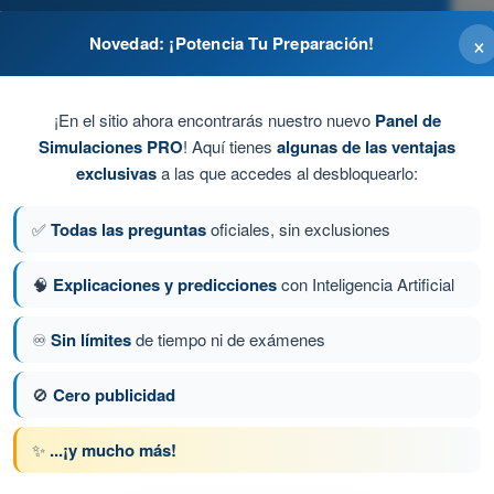
×
Novedad: ¡Potencia Tu Preparación!
¡En el sitio ahora encontrarás nuestro nuevo
Panel de
Simulaciones PRO
! Aquí tienes
algunas de las ventajas
exclusivas
a las que accedes al desbloquearlo:
✅
Todas las preguntas
oficiales, sin exclusiones
🧠
Explicaciones y predicciones
con Inteligencia Artificial
♾️
Sin límites
de tiempo ni de exámenes
a 376 de 485
Siguiente pregunta
🚫
Cero publicidad
✨
...¡y mucho más!
 AESA Drones A1-A3