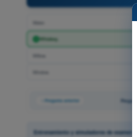
Water.
Whiskey.
Willow.
Window.
Pregunta anterior
Pregunt
Entrenamiento y simuladores de examen