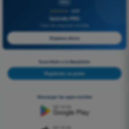
PRO
★★★★★
4,6/5
Quizvds PRO
Todas las preguntas incluidas
Empieza ahora
Suscríbete a la Newsletter
Regístrate, es gratis
Descargar las apps móviles