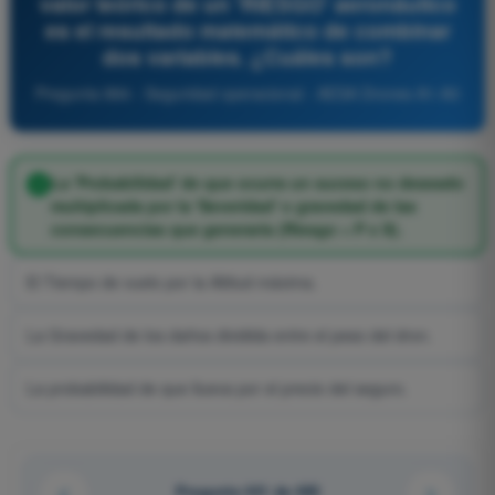
valor teórico de un 'RIESGO' aeronáutico
es el resultado matemático de combinar
dos variables. ¿Cuáles son?
Pregunta 884 - Seguridad operacional - AESA Drones A1-A3
La 'Probabilidad' de que ocurra un suceso no deseado
multiplicada por la 'Severidad' o gravedad de las
consecuencias que generaría (Riesgo = P x S).
El Tiempo de vuelo por la Altitud máxima.
La Gravedad de los daños dividida entre el peso del dron.
La probabilidad de que llueva por el precio del seguro.
Pregunta 441 de 485