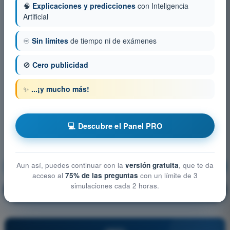
🧠
Explicaciones y predicciones
con Inteligencia
Artificial
♾️
Sin límites
de tiempo ni de exámenes
🚫
Cero publicidad
✨
...¡y mucho más!
💻 Descubre el Panel PRO
Aun así, puedes continuar con la
versión gratuita
, que te da
Seguridad operacional
¡Entrenamiento!
acceso al
75% de las preguntas
con un límite de 3
simulaciones cada 2 horas.
Explicación de la pregunta
🔒
PRO