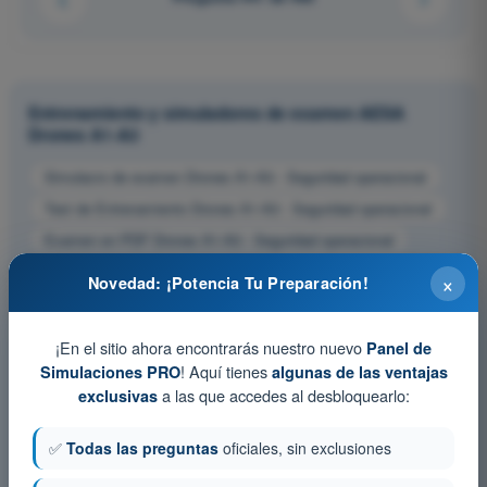
Entrenamiento y simuladores de examen AESA
Drones A1-A3
Simulacro de examen Drones A1-A3 - Seguridad operacional
Test de Entrenamiento Drones A1-A3 - Seguridad operacional
Examen en PDF Drones A1-A3 - Seguridad operacional
×
Novedad: ¡Potencia Tu Preparación!
¡En el sitio ahora encontrarás nuestro nuevo
Panel de
! Aquí tienes
Simulaciones PRO
algunas de las ventajas
a las que accedes al desbloquearlo:
exclusivas
✅
Todas las preguntas
oficiales, sin exclusiones