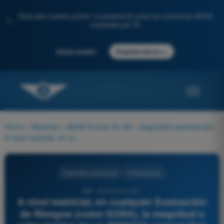
Descubre nuestro portal: tu preparación para los exámenes AESA
✨
impulsada por IA.
→
Iniciar sesión
Empieza ahora
Home
>
Materias
>
AESA Drones A1-A3
>
Seguridad operacional
>
A nivel matricial, en cualquier Evaluación de Riesgos (como SORA), la magnitud o valor teórico de un 'RIESGO' aeronáutico es el resultado matemático de combinar dos variables. ¿Cuáles son?
Seguridad operacional
4 Respuestas
884 - Drones A1-A3 -
A nivel matricial, en cualquier Evaluación
de Riesgos (como SORA), la magnitud o