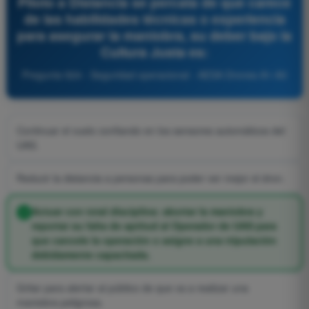
Piloto a Distancia se percata de que carece
de las habilidades técnicas o experiencia
para asegurar la maniobra, su deber bajo la
Cultura Justa es:
Pregunta 924 - Seguridad operacional - AESA Drones A1-A3
Continuar el vuelo confiando en los sensores automáticos del
UAS.
Reducir la distancia a personas para poder ver mejor el dron.
Actuar con total disciplina: abortar la maniobra y
reportar su falta de aptitud al Operador de UAS para
que cancele la operación o asigne a una tripulación
debidamente capacitada.
Gritar para alertar al público de que va a realizar una
maniobra peligrosa.