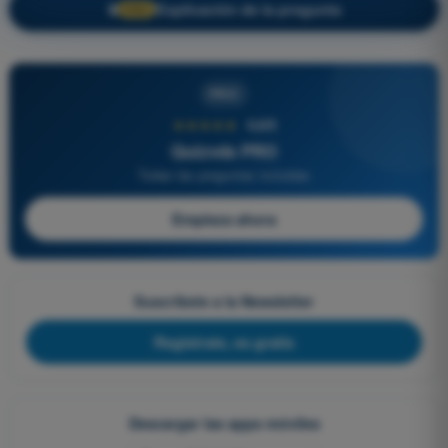
Explicación de la pregunta
🔒
PRO
PRO
★★★★★
4,6/5
Quizvds PRO
Todas las preguntas incluidas
Empieza ahora
Suscríbete a la Newsletter
Regístrate, es gratis
Descargar las apps móviles