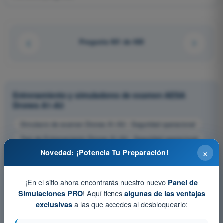
Pregunta 481 de 485
Entrenamiento y simuladores de examen AESA
Drones A1-A3
Simulacro de examen Drones A1-A3 - Seguridad operacional
Test de Entrenamiento Drones A1-A3 - Seguridad operacional
×
Novedad: ¡Potencia Tu Preparación!
Examen en PDF Drones A1-A3 - Seguridad operacional
¡En el sitio ahora encontrarás nuestro nuevo
Panel de
! Aquí tienes
Simulaciones PRO
algunas de las ventajas
a las que accedes al desbloquearlo:
exclusivas