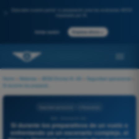
Descubre nuestro portal: tu preparación para los exámenes AESA
✨
impulsada por IA.
→
Iniciar sesión
Empieza ahora
Home
>
Materias
>
AESA Drones A1-A3
>
Seguridad operacional
>
Si durante los preparativos de un vuelo o enfrentando ya un escenario complejo, el Piloto a Distancia se percata de que carece de las habilidades técnicas o experiencia para asegurar la maniobra, su deber bajo la Cultura Justa es:
Seguridad operacional
4 Respuestas
924 - Drones A1-A3 -
Si durante los preparativos de un vuelo o
enfrentando ya un escenario complejo, el