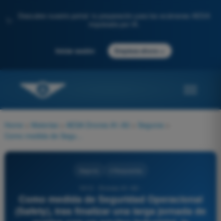
Descubre nuestro portal: tu preparación para los exámenes AESA
✨
impulsada por IA.
→
Iniciar sesión
Empieza ahora
Home
>
Materias
>
AESA Drones A1-A3
>
Seguros
>
Como medida de Seguridad Operacional (Safety), tras finalizar una larga jornada de vuelos con un equipo industrial, la inspección post-vuelo (Check-list posterior) ayuda principalmente a:
Seguros
4 Respuestas
1012 - Drones A1-A3 -
Como medida de Seguridad Operacional
(Safety), tras finalizar una larga jornada de