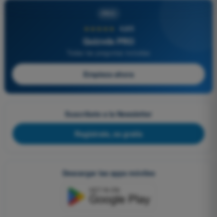
PRO
★★★★★
4,6/5
Quizvds PRO
Todas las preguntas incluidas
Empieza ahora
Suscríbete a la Newsletter
Regístrate, es gratis
Descargar las apps móviles