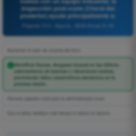
vuelos con un equipo industrial, la
inspección post-vuelo (Check-list
posterior) ayuda principalmente a:
Pregunta 1012 - Seguros - AESA Drones A1-A3
Aumentar el valor de reventa del dron.
Identificar fisuras, desgaste inusual en las hélices,
calentamiento de baterías o vibraciones sueltas,
previniendo fallos catastróficos mecánicos en la
próxima misión.
Generar papeleo inútil para la administración local.
Que el piloto dedique más tiempo a cobrar su factura.