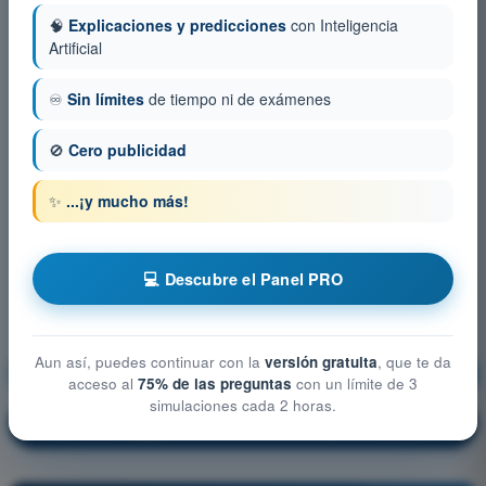
🧠
Explicaciones y predicciones
con Inteligencia
Artificial
♾️
Sin límites
de tiempo ni de exámenes
🚫
Cero publicidad
✨
...¡y mucho más!
💻 Descubre el Panel PRO
Aun así, puedes continuar con la
versión gratuita
, que te da
Seguros
¡Entrenamiento!
acceso al
75% de las preguntas
con un límite de 3
simulaciones cada 2 horas.
Explicación de la pregunta
🔒
PRO