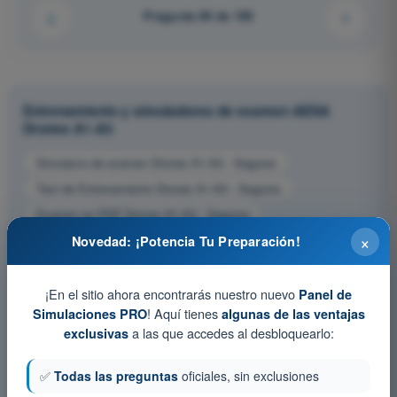
Pregunta 84 de 100
Entrenamiento y simuladores de examen AESA
Drones A1-A3
Simulacro de examen Drones A1-A3 - Seguros
Test de Entrenamiento Drones A1-A3 - Seguros
Examen en PDF Drones A1-A3 - Seguros
×
Novedad: ¡Potencia Tu Preparación!
¡En el sitio ahora encontrarás nuestro nuevo
Panel de
! Aquí tienes
Simulaciones PRO
algunas de las ventajas
a las que accedes al desbloquearlo:
exclusivas
✅
Todas las preguntas
oficiales, sin exclusiones