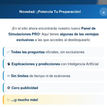
×
Novedad: ¡Potencia Tu Preparación!
r multas.
¡En el sitio ahora encontrarás nuestro nuevo
Panel de
ol o verificar que se ha activado el retorno automático
Simulaciones PRO
! Aquí tienes
algunas de las ventajas
 o espacio controlado, avisar a las autoridades y
exclusivas
a las que accedes al desbloquearlo:
✅
Todas las preguntas
oficiales, sin exclusiones
tes de actuar.
🧠
Explicaciones y predicciones
con Inteligencia Artificial
del equipo.
♾️
Sin límites
de tiempo ni de exámenes
🚫
Cero publicidad
ta 10 de 100
Siguiente pregunta
✨
...¡y mucho más!