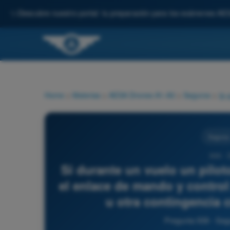
✨
Descubre nuestro portal: tu preparación para los exámenes AE
Home
>
Materias
>
AESA Drones A1-A3
>
Seguros
>
Seguros
938 - 
Si durante un vuelo un pilot
el enlace de mando y control
u otra contingencia c
Pregunta 938 - Se