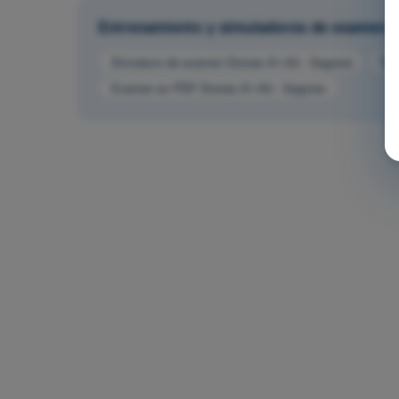
Entrenamiento y simuladores de examen
Simulacro de examen Drones A1-A3 - Seguros
Tes
Examen en PDF Drones A1-A3 - Seguros