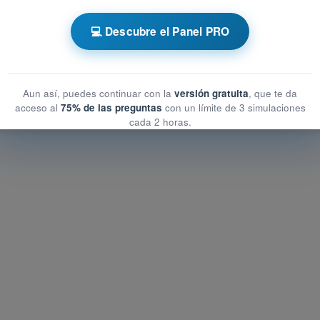
 AESA Drones A1-A3
💻 Descubre el Panel PRO
t de Entrenamiento Drones A1-A3 - Seguros
Aun así, puedes continuar con la
versión gratuita
, que te da
acceso al
75% de las preguntas
con un límite de 3 simulaciones
cada 2 horas.