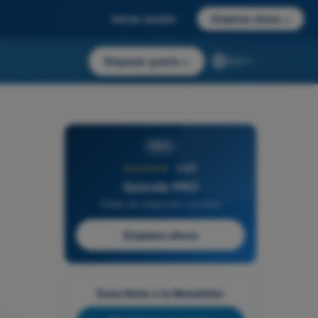
Iniciar sesión
Empieza ahora
→
Empezar gratis
→
ES
PRO
★★★★★
4,6/5
Quizvds PRO
Todas las preguntas incluidas
Empieza ahora
Suscríbete a la Newsletter