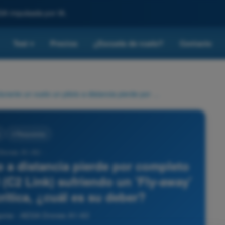
SA impulsada por IA.
Test
Precios
¿Escuela de vuelo?
Contacto
▾
Si durante un vuelo un piloto a distancia pierde por completo el enlace de mando y control (C2 Link) sufriendo un 'Fly-away' u otra contingencia crítica, ¿cuál es su deber?
4 Respuestas
Drones A1-A3 -
o a distancia pierde por completo
 (C2 Link) sufriendo un 'Fly-away'
rítica, ¿cuál es su deber?
guros - AESA Drones A1-A3