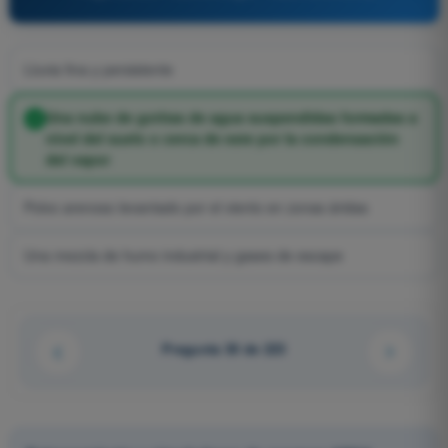
Lluvia fina y persistente
Una nube de gotitas de agua suspendidas formadas a
nivel del suelo o cerca de este por la condensación
del vapor
Polvo arenoso levantado por el viento en zonas áridas
Una mezcla de humo industrial y gases de escape
Pregunta 30 de 223