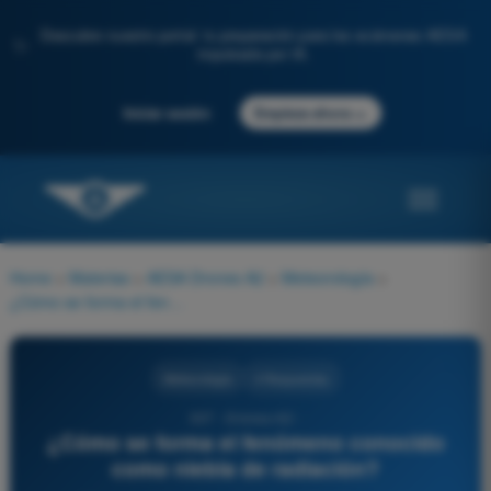
Descubre nuestro portal: tu preparación para los exámenes AESA
✨
impulsada por IA.
→
Iniciar sesión
Empieza ahora
Home
>
Materias
>
AESA Drones A2
>
Meteorología
>
¿Cómo se forma el fenómeno conocido como niebla de radiación?
Meteorología
4 Respuestas
307 - Drones A2 -
¿Cómo se forma el fenómeno conocido
como niebla de radiación?