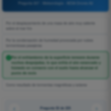
Pregunta 307 - Meteorología - AESA Drones A2
Por el desplazamiento de una masa de aire muy caliente
sobre el mar frío
Por la condensación de humedad provocada por nubes
tormentosas pasajeras
Por el enfriamiento de la superficie terrestre durante
noches despejadas, lo que enfría el aire estancado y
húmedo en contacto con el suelo hasta alcanzar el
punto de rocío
Como resultado de tormentas magnéticas y solares
Pregunta 52 de 223