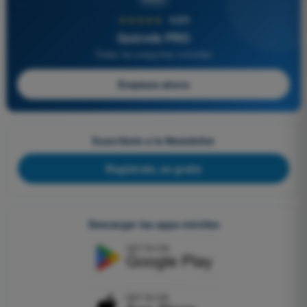
★★★★★
4,6/5
Quizvds PRO
Todas las preguntas incluidas
Empieza ahora
Suscríbete a la Newsletter
Regístrate, es gratis
Descargar las apps móviles