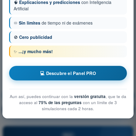
🧠
Explicaciones y predicciones
con Inteligencia
Artificial
♾️
Sin límites
de tiempo ni de exámenes
🚫
Cero publicidad
✨
...¡y mucho más!
💻 Descubre el Panel PRO
Meteorología
¡Entrenamiento!
Aun así, puedes continuar con la
versión gratuita
, que te da
acceso al
75% de las preguntas
con un límite de 3
simulaciones cada 2 horas.
Explicación de la pregunta
🔒
PRO
PRO