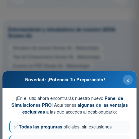
Entrenamiento y simuladores de examen AESA
Drones A2
Simulacro de examen Drones A2 - Meteorología
Test de Entrenamiento Drones A2 - Meteorología
Examen en PDF Drones A2 - Meteorología
×
Novedad: ¡Potencia Tu Preparación!
¡En el sitio ahora encontrarás nuestro nuevo
Panel de
! Aquí tienes
Simulaciones PRO
algunas de las ventajas
a las que accedes al desbloquearlo:
exclusivas
✅
Todas las preguntas
oficiales, sin exclusiones