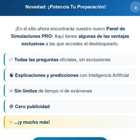
×
Novedad: ¡Potencia Tu Preparación!
o al norte magnético
¡En el sitio ahora encontrarás nuestro nuevo
Panel de
Simulaciones PRO
! Aquí tienes
algunas de las ventajas
exclusivas
a las que accedes al desbloquearlo:
✅
Todas las preguntas
oficiales, sin exclusiones
locidad sostenida) y la variabilidad o fluctuación
🧠
Explicaciones y predicciones
con Inteligencia Artificial
♾️
Sin límites
de tiempo ni de exámenes
ta 82 de 223
Siguiente pregunta
🚫
Cero publicidad
✨
...¡y mucho más!
 AESA Drones A2