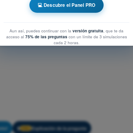
💻 Descubre el Panel PRO
st de Entrenamiento Drones A2 - Meteorología
Aun así, puedes continuar con la
versión gratuita
, que te da
acceso al
75% de las preguntas
con un límite de 3 simulaciones
cada 2 horas.
nto!
Explicación de la pregunta
🔒
PRO