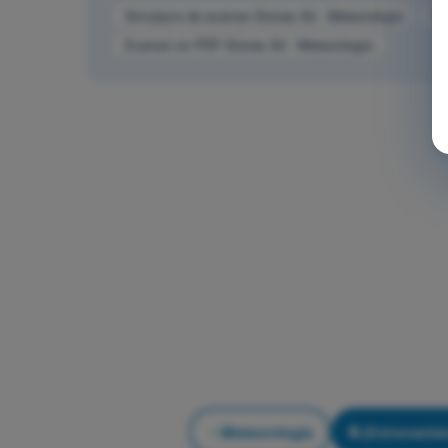
Simulacro de examen Drones A2 - Meteorología
Te
Examen en PDF Drones A2 - Meteorología
Meteorología
¡Entrenamie