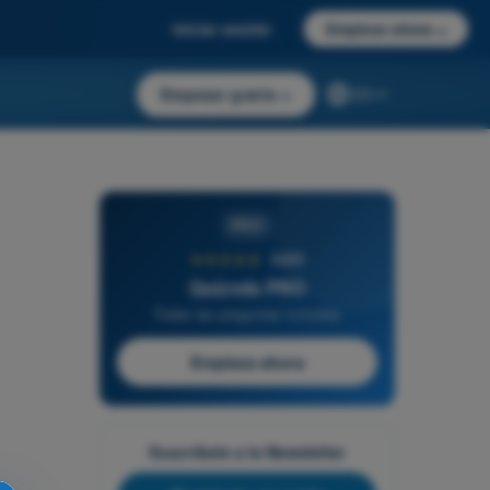
Iniciar sesión
Empieza ahora
→
Empezar gratis
→
ES
PRO
★★★★★
4,6/5
Quizvds PRO
Todas las preguntas incluidas
Empieza ahora
Suscríbete a la Newsletter