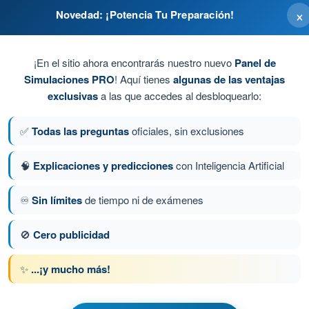
×
Novedad: ¡Potencia Tu Preparación!
¡En el sitio ahora encontrarás nuestro nuevo
Panel de
da
Simulaciones PRO
! Aquí tienes
algunas de las ventajas
exclusivas
a las que accedes al desbloquearlo:
atería
✅
Todas las preguntas
oficiales, sin exclusiones
 circundante y de la capacidad de los motores para
cto al peso del equipo
🧠
Explicaciones y predicciones
con Inteligencia Artificial
♾️
Sin límites
de tiempo ni de exámenes
a 101 de 223
Siguiente pregunta
🚫
Cero publicidad
✨
...¡y mucho más!
 AESA Drones A2