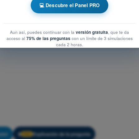
💻 Descubre el Panel PRO
st de Entrenamiento Drones A2 - Meteorología
Aun así, puedes continuar con la
versión gratuita
, que te da
acceso al
75% de las preguntas
con un límite de 3 simulaciones
cada 2 horas.
nto!
Explicación de la pregunta
🔒
PRO