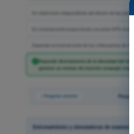
Es totalmente independiente del diseño de las palas
Es inversamente proporcional a la señal GPS recibi
Depende exclusivamente de los miliamperios de la b
Depende directamente de la densidad del aire
generar un exceso de tracción (empuje) respe
Pregunta anterior
Pregunt
Entrenamiento y simuladores de examen