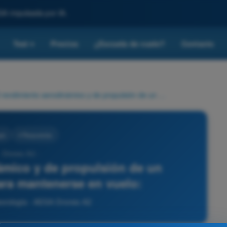
SA impulsada por IA.
Test
Precios
¿Escuela de vuelo?
Contacto
▾
El rendimiento aerodinámico y de propulsión de un multicóptero UAS para mantenerse en vuelo:
ía
4 Respuestas
- Drones A2 -
ámico y de propulsión de un
ra mantenerse en vuelo:
eorología - AESA Drones A2