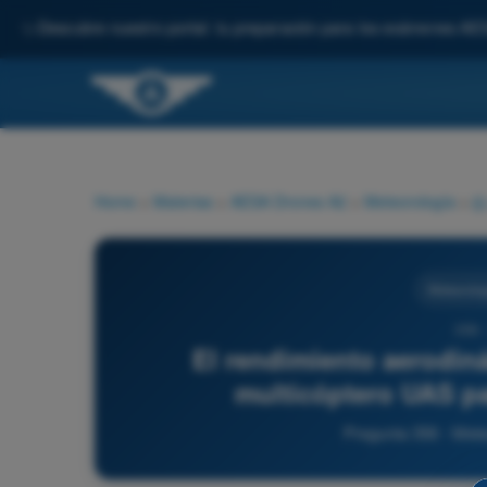
✨
Descubre nuestro portal: tu preparación para los exámenes AE
Home
>
Materias
>
AESA Drones A2
>
Meteorología
>
Meteorolog
356 
El rendimiento aerodin
multicóptero UAS pa
Pregunta 356 - Met