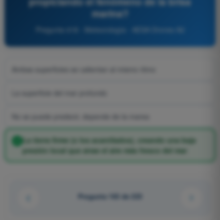
propiciando el fenómeno de la brisa
marina?
Pregunta 418 - Meteorología - AESA Drones A2
Ambas superficies se calientan al mismo ritmo
La superficie del mar profundo
No se puede predecir, depende de la marea
La tierra firme (o los acantilados), creando una baja
presión local que atrae el aire más fresco del mar
Pregunta 163 de 223