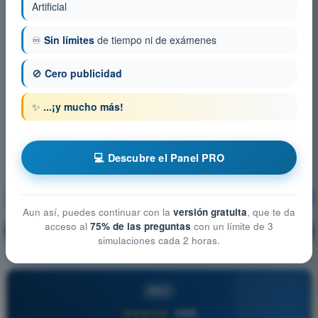
Artificial
♾️
Sin límites
de tiempo ni de exámenes
🚫
Cero publicidad
✨
...¡y mucho más!
💻 Descubre el Panel PRO
Meteorología
¡Entrenamiento!
Aun así, puedes continuar con la
versión gratuita
, que te da
acceso al
75% de las preguntas
con un límite de 3
Explicación de la pregunta
🔒
PRO
simulaciones cada 2 horas.
PRO
★★★★★
4,6/5