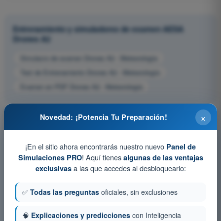
Entrenamiento y simuladores de examen AESA
Drones A2
Simulacro de examen Drones A2 - Meteorología
Test de Entrenamiento Drones A2 - Meteorología
Examen en PDF Drones A2 - Meteorología
×
Novedad: ¡Potencia Tu Preparación!
¡En el sitio ahora encontrarás nuestro nuevo
Panel de
! Aquí tienes
Simulaciones PRO
algunas de las ventajas
a las que accedes al desbloquearlo:
exclusivas
✅
Todas las preguntas
oficiales, sin exclusiones
🧠
Explicaciones y predicciones
con Inteligencia