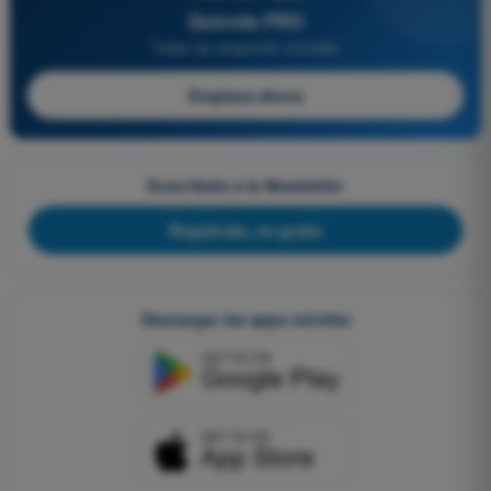
Quizvds PRO
Todas las preguntas incluidas
Empieza ahora
Suscríbete a la Newsletter
Regístrate, es gratis
Descargar las apps móviles