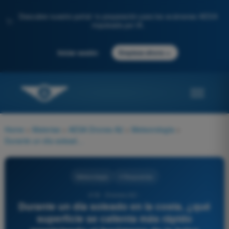
Descubre nuestro portal: tu preparación para los exámenes AESA
✨
impulsada por IA.
→
Iniciar sesión
Empieza ahora
Home
>
Materias
>
AESA Drones A2
>
Meteorología
>
Durante un día soleado en la costa, ¿qué superficie se calienta más rápido propiciando el fenómeno de la brisa marina?
Meteorología
4 Respuestas
418 - Drones A2 -
Durante un día soleado en la costa, ¿qué
superficie se calienta más rápido