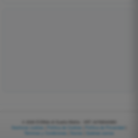
© 2026
EGWeb di Guatta Mattia - VAT: 04768540983
Gestionar cookies
|
Política de Cookies
|
Política de Privacidad
|
Términos y Condiciones
|
Socios
|
Quiénes somos