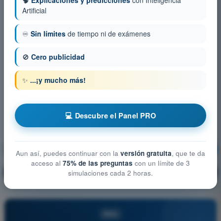
🧠
Explicaciones y predicciones
con Inteligencia
Artificial
♾️
Sin límites
de tiempo ni de exámenes
🚫
Cero publicidad
✨
...¡y mucho más!
💻 Descubre el Panel PRO
Meteorología
¡Entrenamiento!
Aun así, puedes continuar con la
versión gratuita
, que te da
acceso al
75% de las preguntas
con un límite de 3
Explicación de la pregunta
🔒
simulaciones cada 2 horas.
PRO
PRO