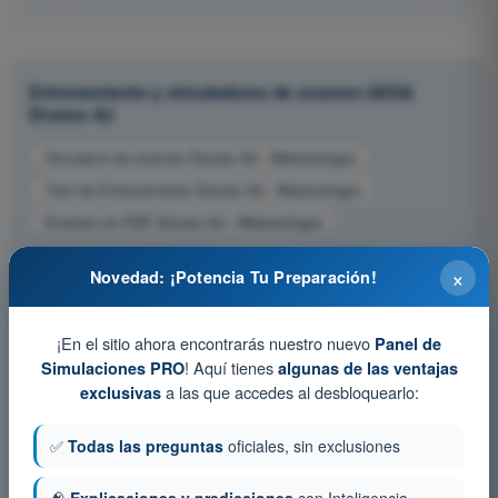
Entrenamiento y simuladores de examen AESA
Drones A2
Simulacro de examen Drones A2 - Meteorología
Test de Entrenamiento Drones A2 - Meteorología
Examen en PDF Drones A2 - Meteorología
×
Novedad: ¡Potencia Tu Preparación!
¡En el sitio ahora encontrarás nuestro nuevo
Panel de
! Aquí tienes
Simulaciones PRO
algunas de las ventajas
a las que accedes al desbloquearlo:
exclusivas
✅
Todas las preguntas
oficiales, sin exclusiones