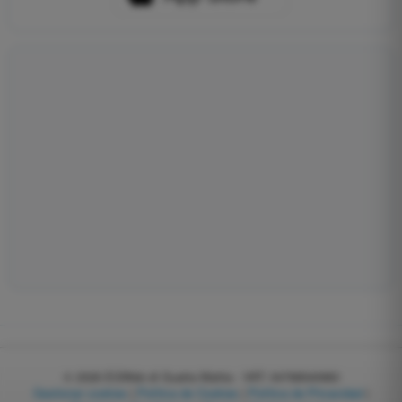
© 2026
EGWeb di Guatta Mattia - VAT: 04768540983
Gestionar cookies
|
Política de Cookies
|
Política de Privacidad
|