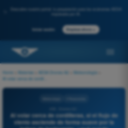
Descubre nuestro portal: tu preparación para los exámenes AESA
✨
impulsada por IA.
→
Iniciar sesión
Empieza ahora
Home
>
Materias
>
AESA Drones A2
>
Meteorología
>
Al volar cerca de cordilleras, si el flujo de viento asciende de forma suave por la ladera de barlovento, ¿qué puede esperarse en la ladera opuesta (sotavento)?
Meteorología
4 Respuestas
459 - Drones A2 -
Al volar cerca de cordilleras, si el flujo de
viento asciende de forma suave por la