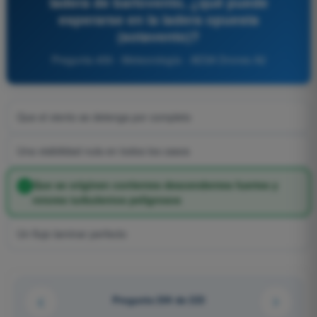
ladera de barlovento, ¿qué puede
esperarse en la ladera opuesta
(sotavento)?
Pregunta 459 - Meteorología - AESA Drones A2
Que el viento se detenga por completo
Una visibilidad nula en todos los casos
Que se originen corrientes descendentes fuertes y
rotores turbulentos peligrosos
Un flujo laminar perfecto
Pregunta 204 de 223