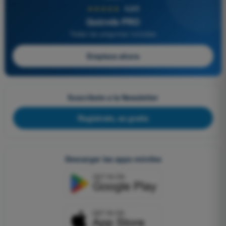
★★★★★
4,6/5
Quizvds PRO
Todas las preguntas incluidas
Empieza ahora
Suscríbete a la Newsletter
Regístrate, es gratis
Descargar las apps móviles