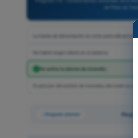
Pregunta 116 - Conocimientos Generales de la Aero
de Piloto de Tra
La fuente de alimentación se corta automáticamente
No habrá ningún efecto en el sistema.
Se activa la alarma de incendio.
El percutor del extintor de incendios del motor se a
Pregunta anterior
Pregunt