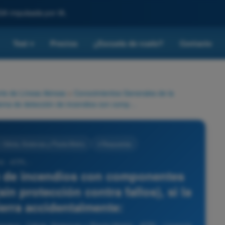
SA impulsada por IA.
Test
Precios
¿Escuela de vuelo?
Contacto
▾
rte de Líneas Aéreas
>
Conocimientos Generales de la
En un sistema de detección de incendios con componentes continuos de un solo bucle (sin protección contra fallos), si la línea se pone a tierra accidentalmente:
 Célula, Sistemas y Planta Motriz
4 Respuestas
6 - ATPL -
n de incendios con componentes
in protección contra fallos), si la
ierra accidentalmente: