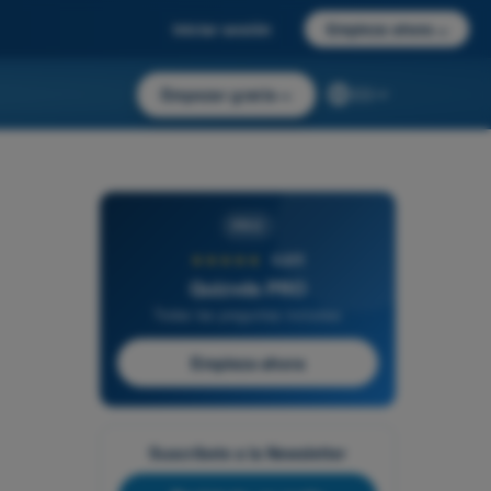
Iniciar sesión
Empieza ahora
→
Empezar gratis
→
ES
PRO
★★★★★
4,6/5
Quizvds PRO
Todas las preguntas incluidas
Empieza ahora
Suscríbete a la Newsletter