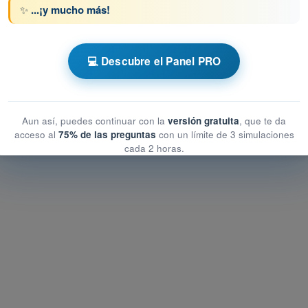
✨
...¡y mucho más!
PL - Licencia de Piloto de Transporte de
💻 Descubre el Panel PRO
e la Aeronave - Célula, Sistemas y Planta Motriz
 de la Aeronave - Célula, Sistemas y Planta Motriz
Aeronave - Célula, Sistemas y Planta Motriz
Aun así, puedes continuar con la
versión gratuita
, que te da
acceso al
75% de las preguntas
con un límite de 3 simulaciones
cada 2 horas.