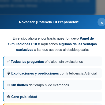
nave - Célula, Sistemas y Planta Motriz - ATPL - Licencia
nsporte de Líneas Aéreas
×
Novedad: ¡Potencia Tu Preparación!
.
¡En el sitio ahora encontrarás nuestro nuevo
Panel de
Simulaciones PRO
! Aquí tienes
algunas de las ventajas
exclusivas
a las que accedes al desbloquearlo:
✅
Todas las preguntas
oficiales, sin exclusiones
ctiva automáticamente.
🧠
Explicaciones y predicciones
con Inteligencia Artificial
♾️
Sin límites
de tiempo ni de exámenes
a 111 de 643
Siguiente pregunta
🚫
Cero publicidad