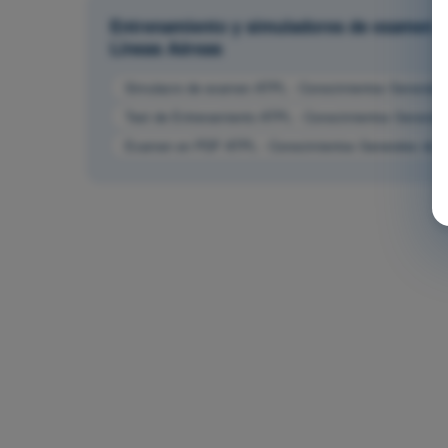
Entrenamiento y simuladores de examen AT
Líneas Aéreas
Simulacro de examen ATPL - Conocimientos Generales d
Test de Entrenamiento ATPL - Conocimientos Generales
Examen en PDF ATPL - Conocimientos Generales de la 