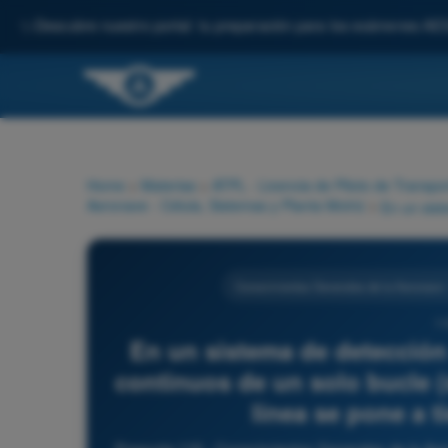
✨
Descubre nuestro portal: tu preparación para los exámenes AE
Home
>
Materias
>
ATPL - Licencia de Piloto de Transpo
Aeronave - Célula, Sistemas y Planta Motriz
>
Conocimientos Generales de la Aeronave -
11
En un sistema de detecció
continuos de un solo bucle (s
línea se pone a t