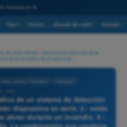
SA impulsada por IA.
Test
Precios
¿Escuela de vuelo?
Contacto
▾
rte de Líneas Aéreas
>
Conocimientos Generales de la
Los detectores de tira bimetálica de un sistema de detección de incendios de motor: 1 - están dispuestos en serie. 2 - están dispuestos en paralelo. 3 - se abren durante un incendio. 4 - se cierran durante un incendio. La combinación que contiene todas las afirmaciones correctas es:
 Célula, Sistemas y Planta Motriz
4 Respuestas
8 - ATPL -
tálica de un sistema de detección
tán dispuestos en serie. 2 - están
se abren durante un incendio. 4 -
dio. La combinación que contiene