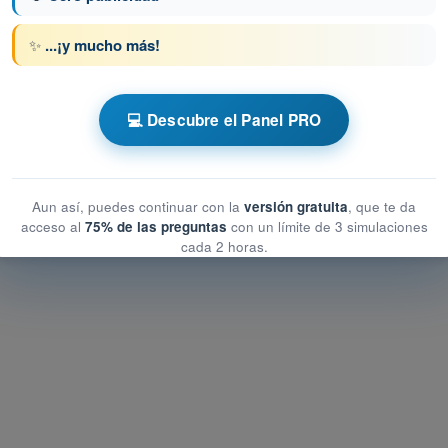
✨
...¡y mucho más!
PL - Licencia de Piloto de Transporte de
💻 Descubre el Panel PRO
e la Aeronave - Célula, Sistemas y Planta Motriz
 de la Aeronave - Célula, Sistemas y Planta Motriz
Aun así, puedes continuar con la
versión gratuita
, que te da
Aeronave - Célula, Sistemas y Planta Motriz
acceso al
75% de las preguntas
con un límite de 3 simulaciones
cada 2 horas.