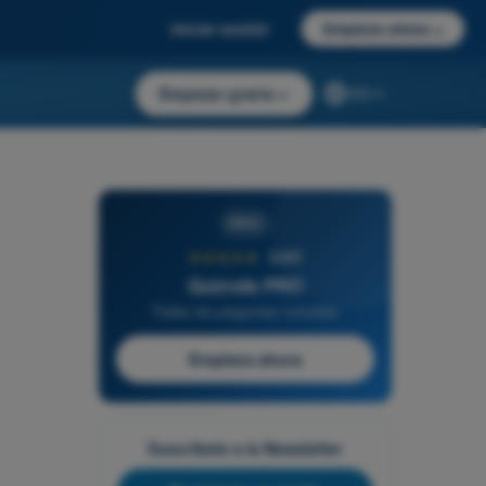
Iniciar sesión
Empieza ahora
→
Empezar gratis
→
ES
PRO
★★★★★
4,6/5
Quizvds PRO
Todas las preguntas incluidas
Empieza ahora
Suscríbete a la Newsletter