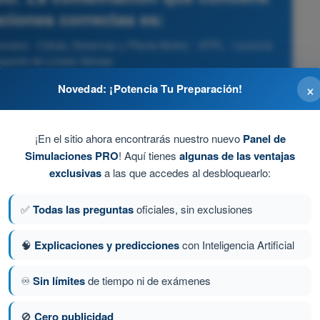
aciones correctas es:
nave - Célula, Sistemas y Planta Motriz - ATPL - Licencia
nsporte de Líneas Aéreas
×
Novedad: ¡Potencia Tu Preparación!
¡En el sitio ahora encontrarás nuestro nuevo
Panel de
Simulaciones PRO
! Aquí tienes
algunas de las ventajas
exclusivas
a las que accedes al desbloquearlo:
✅
Todas las preguntas
oficiales, sin exclusiones
🧠
Explicaciones y predicciones
con Inteligencia Artificial
♾️
Sin límites
de tiempo ni de exámenes
a 113 de 643
Siguiente pregunta
🚫
Cero publicidad