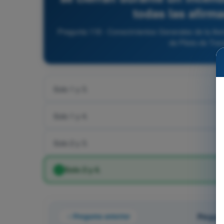
todas las afirm
Pregunta 118 - Conocimientos Generales de la Aero
de Piloto de Tra
Solo 1 y 3.
Solo 1 y 4.
Solo 2 y 3.
Solo 2 y 4.
Pregunta anterior
Pregunt