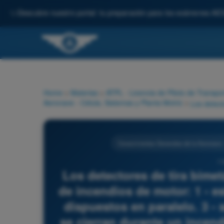
✨
Descubre nuestro portal: tu preparación para los exámenes AE
Home
>
Materias
>
ATPL - Licencia de Piloto de Transpo
Aeronave - Célula, Sistemas y Planta Motriz
>
Conocimientos Generales de la Aeronave -
11
Los detectores de tira bime
de incendios de motor: 1 - es
dispuestos en paralelo. 3 - 
se cierran durante un incen