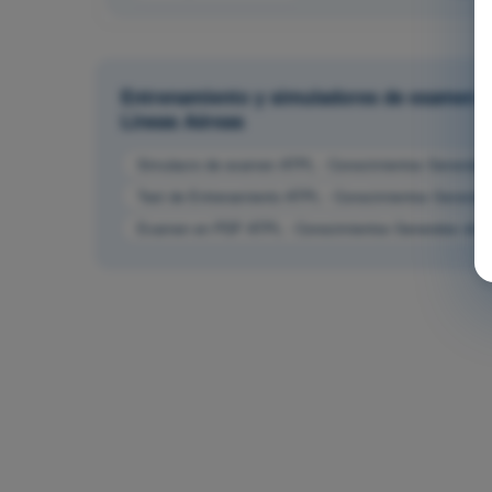
Entrenamiento y simuladores de examen AT
Líneas Aéreas
Simulacro de examen ATPL - Conocimientos Generales d
Test de Entrenamiento ATPL - Conocimientos Generales
Examen en PDF ATPL - Conocimientos Generales de la 