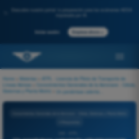
Descubre nuestro portal: tu preparación para los exámenes AESA
✨
impulsada por IA.
→
Iniciar sesión
Empieza ahora
Home
>
Materias
>
ATPL - Licencia de Piloto de Transporte de
Líneas Aéreas
>
Conocimientos Generales de la Aeronave - Célula,
Sistemas y Planta Motriz
>
Un parabrisas calentado eléctricamente está fabricado de:
Conocimientos Generales de la Aeronave - Célula, Sistemas y Planta Motriz
4 Respuestas
240 - ATPL -