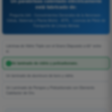
Un parabrisas calentado eléctricamente
está fabricado de:
Pregunta 240 - Conocimientos Generales de la Aeronave -
Célula, Sistemas y Planta Motriz - ATPL - Licencia de Piloto de
Transporte de Líneas Aéreas
Láminas de Vidrio Triple con el Grano Dispuesto a 60° entre
sí.
Un laminado de vidrio y policarbonato.
Un laminado de aluminuro de boro y vidrio.
Un Laminado de Perspex y Policarbonato con Elemento
Calefactor de Oro.