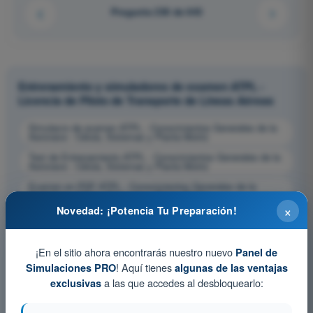
Pregunta 230 de 643
Entrenamiento y simuladores de examen ATPL -
Licencia de Piloto de Transporte de Líneas Aéreas
Simulacro de examen ATPL - Conocimientos Generales de la
Aeronave - Célula, Sistemas y Planta Motriz
Test de Entrenamiento ATPL - Conocimientos Generales de la
Aeronave - Célula, Sistemas y Planta Motriz
Examen en PDF ATPL - Conocimientos Generales de la
Aeronave - Célula, Sistemas y Planta Motriz
×
Novedad: ¡Potencia Tu Preparación!
¡En el sitio ahora encontrarás nuestro nuevo
Panel de
! Aquí tienes
Simulaciones PRO
algunas de las ventajas
a las que accedes al desbloquearlo:
exclusivas