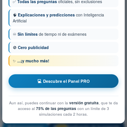
✅
Todas las preguntas
oficiales, sin exclusiones
🧠
Explicaciones y predicciones
con Inteligencia
Artificial
♾️
Sin límites
de tiempo ni de exámenes
🚫
Cero publicidad
✨
...¡y mucho más!
💻 Descubre el Panel PRO
Aun así, puedes continuar con la
versión gratuita
, que te da
Conocimientos Generales de la Aeronave - Célula,
acceso al
75% de las preguntas
con un límite de 3
Sistemas y Planta Motriz
simulaciones cada 2 horas.
¡Entrenamiento!
Explicación de la pregunta
🔒
PRO