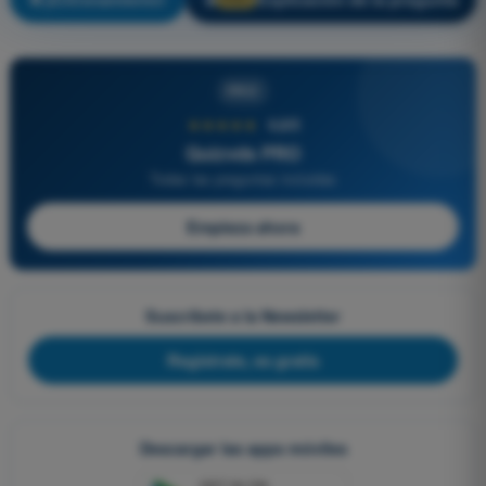
PRO
★★★★★
4,6/5
Quizvds PRO
Todas las preguntas incluidas
Empieza ahora
Suscríbete a la Newsletter
Regístrate, es gratis
Descargar las apps móviles