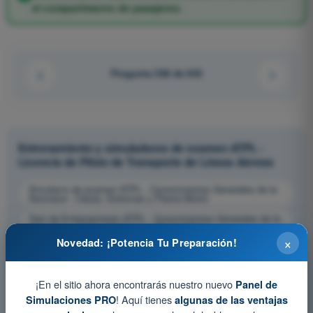
el compartimento de pasajeros.
Pregunta 338 de 643
Entrenamiento y simuladores de examen ATPL -
Licencia de Piloto de Transporte de Líneas Aéreas
Simulacro de examen ATPL - Conocimientos Generales de la
Aeronave - Célula, Sistemas y Planta Motriz
Test de Entrenamiento ATPL - Conocimientos Generales de la
Aeronave - Célula, Sistemas y Planta Motriz
×
Novedad: ¡Potencia Tu Preparación!
Examen en PDF ATPL - Conocimientos Generales de la
Aeronave - Célula, Sistemas y Planta Motriz
¡En el sitio ahora encontrarás nuestro nuevo
Panel de
! Aquí tienes
Simulaciones PRO
algunas de las ventajas