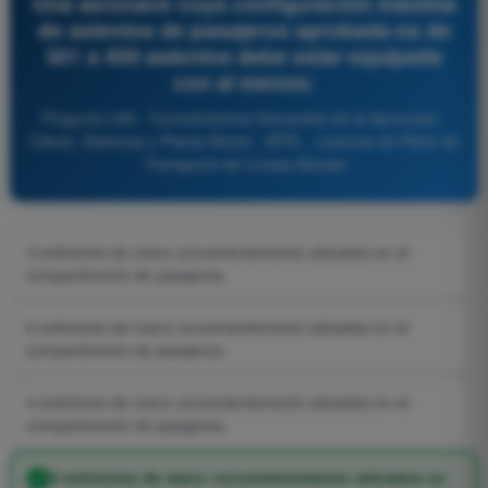
Una aeronave cuya configuración máxima
de asientos de pasajeros aprobada es de
301 a 400 asientos debe estar equipada
con al menos:
Pregunta 348 - Conocimientos Generales de la Aeronave -
Célula, Sistemas y Planta Motriz - ATPL - Licencia de Piloto de
Transporte de Líneas Aéreas
3 extintores de mano convenientemente ubicados en el
compartimento de pasajeros.
6 extintores de mano convenientemente ubicados en el
compartimento de pasajeros.
4 extintores de mano convenientemente ubicados en el
compartimento de pasajeros.
5 extintores de mano convenientemente ubicados en