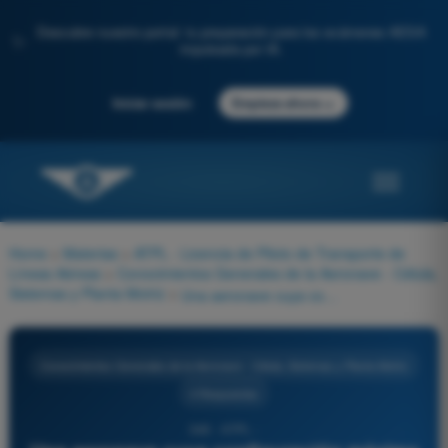
Descubre nuestro portal: tu preparación para los exámenes AESA
✨
impulsada por IA.
→
Iniciar sesión
Empieza ahora
Home
>
Materias
>
ATPL - Licencia de Piloto de Transporte de
Líneas Aéreas
>
Conocimientos Generales de la Aeronave - Célula,
Sistemas y Planta Motriz
>
Una aeronave cuya configuración máxima de asientos de pasajeros aprobada es de 301 a 400 asientos debe estar equipada con al menos:
Conocimientos Generales de la Aeronave - Célula, Sistemas y Planta Motriz
4 Respuestas
348 - ATPL -