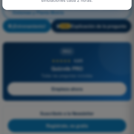
simulaciones cada 2 horas.
Conocimientos Generales de la Aeronave - Célula,
Sistemas y Planta Motriz
¡Entrenamiento!
Explicación de la pregunta
🔒
PRO
PRO
★★★★★
4,6/5
Quizvds PRO
Todas las preguntas incluidas
Empieza ahora
Suscríbete a la Newsletter
Regístrate, es gratis