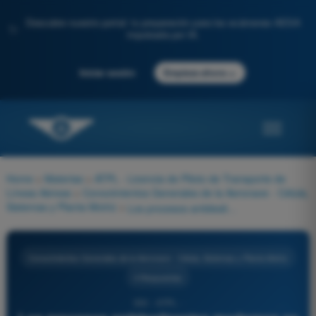
Descubre nuestro portal: tu preparación para los exámenes AESA
✨
impulsada por IA.
→
Iniciar sesión
Empieza ahora
Home
>
Materias
>
ATPL - Licencia de Piloto de Transporte de
Líneas Aéreas
>
Conocimientos Generales de la Aeronave - Célula,
Sistemas y Planta Motriz
>
Los procesos antideslizantes modernos se basan en el uso de una computadora cuyos datos de entrada son: 1. velocidad de la rueda libre (medida) 2. velocidad de la rueda frenada (medida) 3. temperatura del freno (medida) 4. tasa de deslizamiento deseada del tren de ruedas libres 5. presión del neumático. La combinación que agrupa todas las afirmaciones correctas es:
Conocimientos Generales de la Aeronave - Célula, Sistemas y Planta Motriz
4 Respuestas
350 - ATPL -