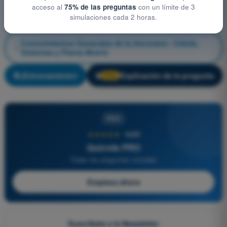
acceso al
75% de las preguntas
con un límite de 3
simulaciones cada 2 horas.
Conocimientos Generales de la Aeronave - Célula,
Sistemas y Planta Motriz
¡Entrenamiento!
Explicación de la pregunta
🔒
PRO
PRO
★★★★★
4,6/5
Quizvds PRO
Todas las preguntas incluidas
Empieza ahora
Suscríbete a la Newsletter