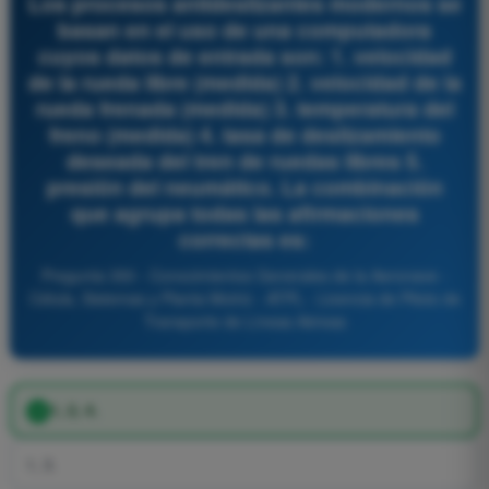
Los procesos antideslizantes modernos se
basan en el uso de una computadora
cuyos datos de entrada son: 1. velocidad
de la rueda libre (medida) 2. velocidad de la
rueda frenada (medida) 3. temperatura del
freno (medida) 4. tasa de deslizamiento
deseada del tren de ruedas libres 5.
presión del neumático. La combinación
que agrupa todas las afirmaciones
correctas es:
Pregunta 350 - Conocimientos Generales de la Aeronave -
Célula, Sistemas y Planta Motriz - ATPL - Licencia de Piloto de
Transporte de Líneas Aéreas
1, 2, 4.
1, 3.