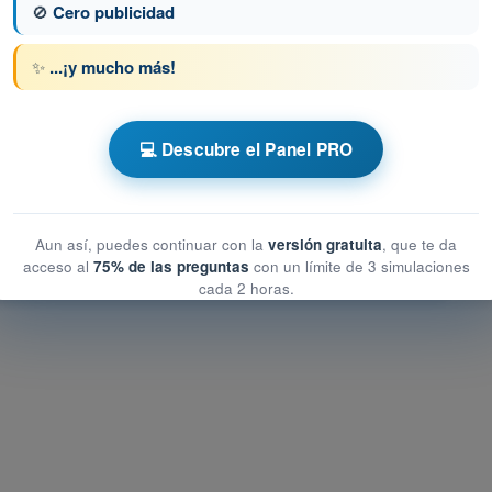
🚫
Cero publicidad
a 380 de 643
Siguiente pregunta
✨
...¡y mucho más!
PL - Licencia de Piloto de Transporte de
💻 Descubre el Panel PRO
e la Aeronave - Célula, Sistemas y Planta Motriz
 de la Aeronave - Célula, Sistemas y Planta Motriz
Aun así, puedes continuar con la
versión gratuita
, que te da
Aeronave - Célula, Sistemas y Planta Motriz
acceso al
75% de las preguntas
con un límite de 3 simulaciones
cada 2 horas.