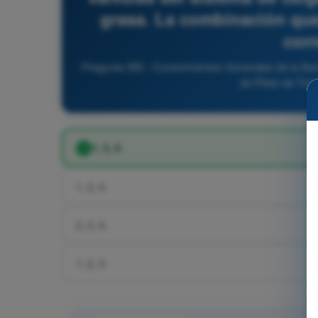
grasa. La combinación que
corr
Pregunta 393 - Conocimientos Generales de la Aero
de Piloto de Tra
1, 3, 4.
1, 2, 4.
2, 3, 4.
1, 2, 3.