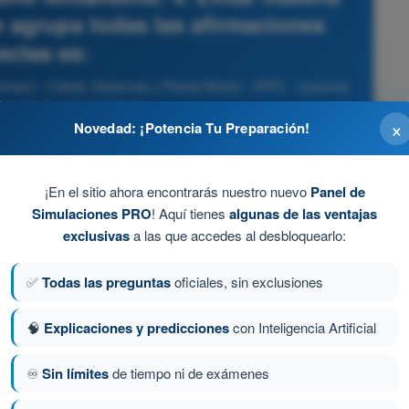
 agrupa todas las afirmaciones
ectas es:
nave - Célula, Sistemas y Planta Motriz - ATPL - Licencia
nsporte de Líneas Aéreas
×
Novedad: ¡Potencia Tu Preparación!
¡En el sitio ahora encontrarás nuestro nuevo
Panel de
Simulaciones PRO
! Aquí tienes
algunas de las ventajas
exclusivas
a las que accedes al desbloquearlo:
✅
Todas las preguntas
oficiales, sin exclusiones
🧠
Explicaciones y predicciones
con Inteligencia Artificial
♾️
Sin límites
de tiempo ni de exámenes