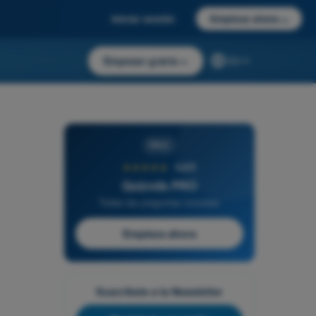
Iniciar sesión
Empieza ahora
→
Empezar gratis
→
ES
PRO
★★★★★
4,6/5
Quizvds PRO
Todas las preguntas incluidas
Empieza ahora
Suscríbete a la Newsletter