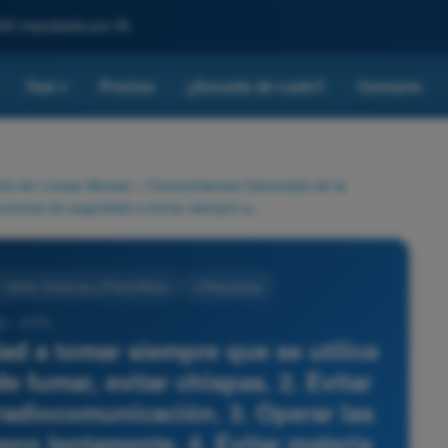
SA impulsada por IA.
Test
Precios
¿Escuela de vuelo?
Contacto
▾
rte de Líneas Aéreas
>
Conocimientos Generales de la
Las precauciones de seguridad a tomar siempre que se utilice oxígeno son: 1. abstenerse de fumar, evitar chispas. 2. Evitar la operación de equipos de radiocomunicación. 3. Operar las válvulas del sistema de oxígeno lentamente. 4. Evitar materia grasa. La combinación que agrupa todas las afirmaciones correctas es:
 Célula, Sistemas y Planta Motriz
4 Respuestas
3 - ATPL -
ad a tomar siempre que se utilice
e fumar, evitar chispas. 2. Evitar
radiocomunicación. 3. Operar las
eno lentamente. 4. Evitar materia