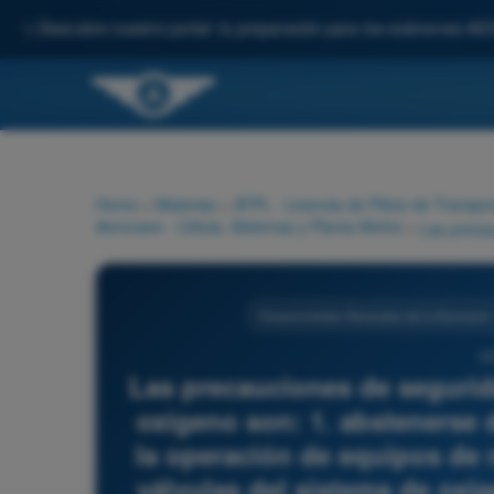
✨
Descubre nuestro portal: tu preparación para los exámenes AE
Home
>
Materias
>
ATPL - Licencia de Piloto de Transpo
Aeronave - Célula, Sistemas y Planta Motriz
>
Conocimientos Generales de la Aeronave -
39
Las precauciones de segurid
oxígeno son: 1. abstenerse d
la operación de equipos de 
válvulas del sistema de oxíg