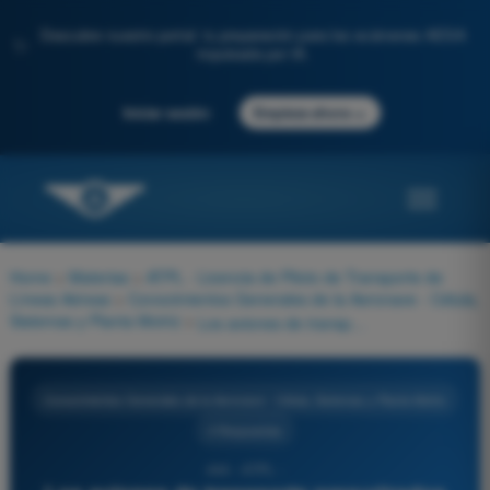
Descubre nuestro portal: tu preparación para los exámenes AESA
✨
impulsada por IA.
→
Iniciar sesión
Empieza ahora
Home
>
Materias
>
ATPL - Licencia de Piloto de Transporte de
Líneas Aéreas
>
Conocimientos Generales de la Aeronave - Célula,
Sistemas y Planta Motriz
>
Los aviones de transporte presurizados modernos están equipados con:
Conocimientos Generales de la Aeronave - Célula, Sistemas y Planta Motriz
4 Respuestas
444 - ATPL -