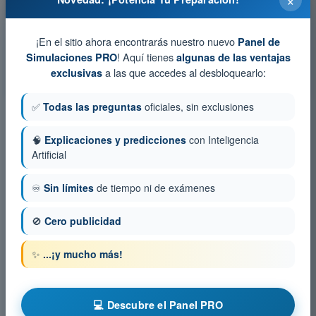
Simulacro de examen ATPL - Conocimientos Generales de la
Aeronave - Célula, Sistemas y Planta Motriz
Test de Entrenamiento ATPL - Conocimientos Generales de la
¡En el sitio ahora encontrarás nuestro nuevo
Panel de
Aeronave - Célula, Sistemas y Planta Motriz
! Aquí tienes
Simulaciones PRO
algunas de las ventajas
Examen en PDF ATPL - Conocimientos Generales de la
a las que accedes al desbloquearlo:
exclusivas
Aeronave - Célula, Sistemas y Planta Motriz
✅
Todas las preguntas
oficiales, sin exclusiones
🧠
Explicaciones y predicciones
con Inteligencia
Artificial
♾️
Sin límites
de tiempo ni de exámenes
🚫
Cero publicidad
✨
...¡y mucho más!
💻 Descubre el Panel PRO