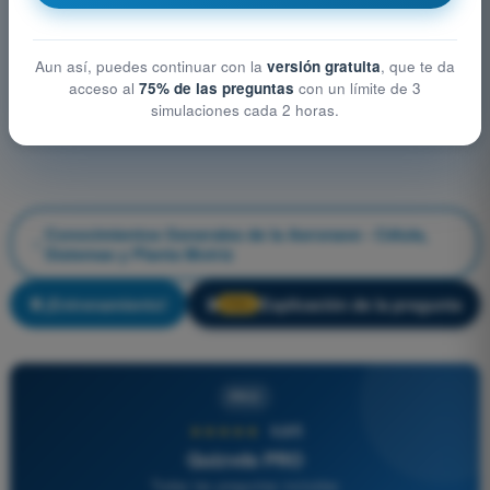
Aun así, puedes continuar con la
versión gratuita
, que te da
acceso al
75% de las preguntas
con un límite de 3
simulaciones cada 2 horas.
Conocimientos Generales de la Aeronave - Célula,
Sistemas y Planta Motriz
¡Entrenamiento!
Explicación de la pregunta
🔒
PRO
PRO
★★★★★
4,6/5
Quizvds PRO
Todas las preguntas incluidas