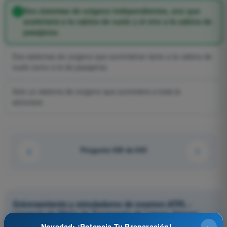
Dos sistemas de oxígeno independientes, uno que
suministra a la cabina de vuelo y el otro a la cabina de
pasajeros.
Dos sistemas de oxígeno que suministran tanto a la cabina de
vuelo como a la de pasajeros.
Solo un sistema de oxígeno que suministra a toda la
aeronave.
Pregunta 429 de 643
Entrenamiento y simuladores de examen ATPL -
Licencia de Piloto de Transporte de Líneas Aéreas
×
Novedad: ¡Potencia Tu Preparación!