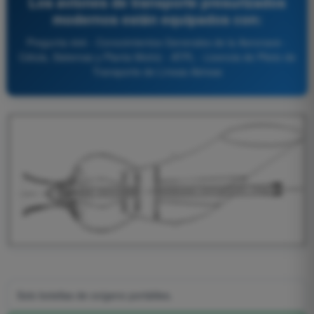
Los aviones de transporte presurizados
modernos están equipados con:
Pregunta 444 - Conocimientos Generales de la Aeronave -
Célula, Sistemas y Planta Motriz - ATPL - Licencia de Piloto de
Transporte de Líneas Aéreas
Solo botellas de oxígeno portátiles.