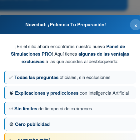
×
Novedad: ¡Potencia Tu Preparación!
.
¡En el sitio ahora encontrarás nuestro nuevo
Panel de
Simulaciones PRO
! Aquí tienes
algunas de las ventajas
exclusivas
a las que accedes al desbloquearlo:
✅
Todas las preguntas
oficiales, sin exclusiones
as baterías de plomo-ácido.
🧠
Explicaciones y predicciones
con Inteligencia Artificial
a 540 de 643
Siguiente pregunta
♾️
Sin límites
de tiempo ni de exámenes
🚫
Cero publicidad
PL - Licencia de Piloto de Transporte de
✨
...¡y mucho más!