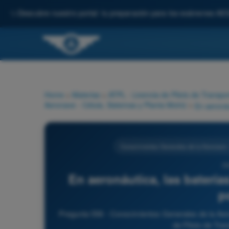
✨
Descubre nuestro portal: tu preparación para los exámenes AE
Home
>
Materias
>
ATPL - Licencia de Piloto de Transpo
Aeronave - Célula, Sistemas y Planta Motriz
>
Conocimientos Generales de la Aeronave -
55
En aeronáutica, las batería
p
Pregunta 556 - Conocimientos Generales de la Aero
de Piloto de Tra