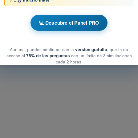
e la Aeronave - Célula, Sistemas y Planta Motriz
💻 Descubre el Panel PRO
 de la Aeronave - Célula, Sistemas y Planta Motriz
Aeronave - Célula, Sistemas y Planta Motriz
Aun así, puedes continuar con la
versión gratuita
, que te da
acceso al
75% de las preguntas
con un límite de 3 simulaciones
cada 2 horas.