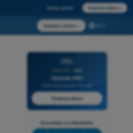
Iniciar sesión
Empieza ahora
→
Empezar gratis
→
ES
PRO
★★★★★
4,6/5
Quizvds PRO
Todas las preguntas incluidas
Empieza ahora
Suscríbete a la Newsletter