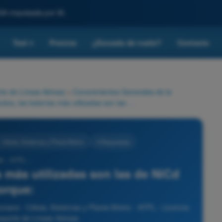
SA impulsada por IA.
Test
Precios
¿Escuela de vuelo?
Contacto
▾
rte de Líneas Aéreas
>
Conocimientos Generales de la
En aeronáutica, las baterías más utilizadas son las de NiCd porque:
 Célula, Sistemas y Planta Motriz
4 Respuestas
6 - ATPL -
s más utilizadas son las de NiCd
orque:
nave - Célula, Sistemas y Planta Motriz - ATPL - Licencia
nsporte de Líneas Aéreas