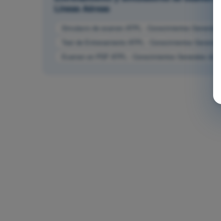
Líneas Aéreas
Simulacro de examen ATPL - Conocimientos Generales d
Test de Entrenamiento ATPL - Conocimientos Generales
Examen en PDF ATPL - Conocimientos Generales de la 