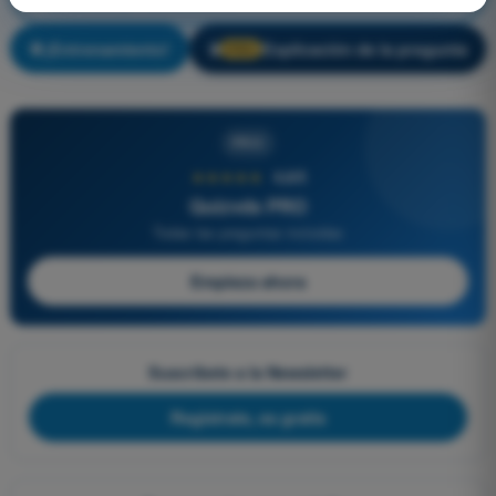
¡Entrenamiento!
Explicación de la pregunta
🔒
PRO
PRO
★★★★★
4,6/5
Quizvds PRO
Todas las preguntas incluidas
Empieza ahora
Suscríbete a la Newsletter
Regístrate, es gratis