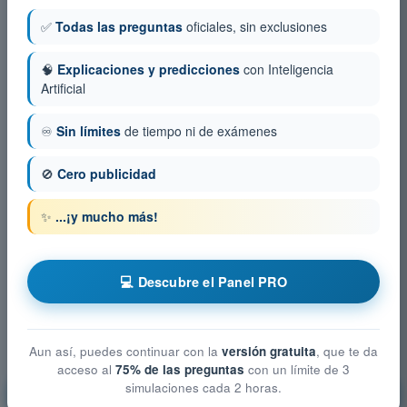
✅
Todas las preguntas
oficiales, sin exclusiones
🧠
Explicaciones y predicciones
con Inteligencia
Artificial
♾️
Sin límites
de tiempo ni de exámenes
🚫
Cero publicidad
✨
...¡y mucho más!
💻 Descubre el Panel PRO
Aun así, puedes continuar con la
versión gratuita
, que te da
acceso al
75% de las preguntas
con un límite de 3
simulaciones cada 2 horas.
Conocimientos Generales de la Aeronave - Célula,
Sistemas y Planta Motriz