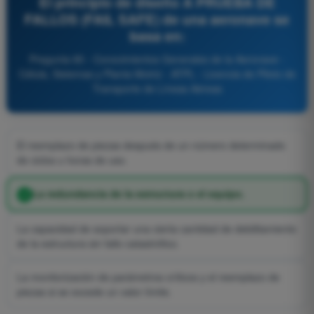
El principio de diseño A PRUEBA DE
FALLOS (FAIL SAFE) de una aeronave se
basa en:
Pregunta 85 - Conocimientos Generales de la Aeronave -
Célula, Sistemas y Planta Motriz - ATPL - Licencia de Piloto de
Transporte de Líneas Aéreas
El reemplazo de piezas después de un número determinado
de ciclos u horas de uso.
La redundancia de la estructura o el equipo.
La capacidad de soportar una cierta cantidad de debilitamiento
de la estructura sin fallo catastrófico.
La monitorización de parámetros críticos y el reemplazo de
piezas si se excede un valor límite.