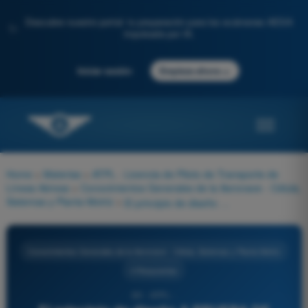
Descubre nuestro portal: tu preparación para los exámenes AESA
✨
impulsada por IA.
→
Iniciar sesión
Empieza ahora
Home
>
Materias
>
ATPL - Licencia de Piloto de Transporte de
Líneas Aéreas
>
Conocimientos Generales de la Aeronave - Célula,
Sistemas y Planta Motriz
>
El principio de diseño A PRUEBA DE FALLOS (FAIL SAFE) de una aeronave se basa en:
Conocimientos Generales de la Aeronave - Célula, Sistemas y Planta Motriz
4 Respuestas
85 - ATPL -