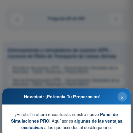
Pregunta 83 de 643
Entrenamiento y simuladores de examen ATPL -
Licencia de Piloto de Transporte de Líneas Aéreas
Simulacro de examen ATPL - Conocimientos Generales de la
Aeronave - Célula, Sistemas y Planta Motriz
Test de Entrenamiento ATPL - Conocimientos Generales de la
Aeronave - Célula, Sistemas y Planta Motriz
Examen en PDF ATPL - Conocimientos Generales de la
×
Novedad: ¡Potencia Tu Preparación!
Aeronave - Célula, Sistemas y Planta Motriz
¡En el sitio ahora encontrarás nuestro nuevo
Panel de
! Aquí tienes
Simulaciones PRO
algunas de las ventajas
a las que accedes al desbloquearlo:
exclusivas