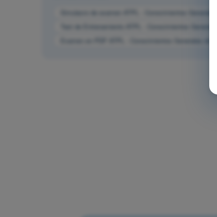
Simulacro de examen ATPL - Conocimientos Generales 
Test de Entrenamiento ATPL - Conocimientos Generales
Examen en PDF ATPL - Conocimientos Generales de la