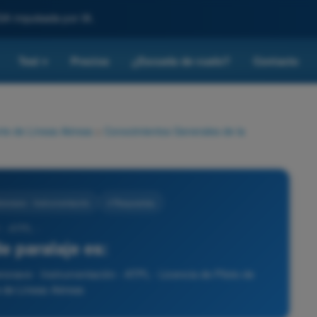
SA impulsada por IA.
Test
Precios
¿Escuela de vuelo?
Contacto
▾
rte de Líneas Aéreas
>
Conocimientos Generales de la
ronave - Instrumentación
4 Respuestas
 - ATPL -
de paralaje es:
onave - Instrumentación - ATPL - Licencia de Piloto de
 de Líneas Aéreas