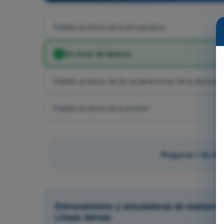
Debido al efecto de la temperatura
Un error de lectura
Debido al efecto de las aceleraciones de la aeronav
Debido al efecto de la presión
Pregunta 1 de 58
Entrenamiento y simuladores de examen AT
Líneas Aéreas