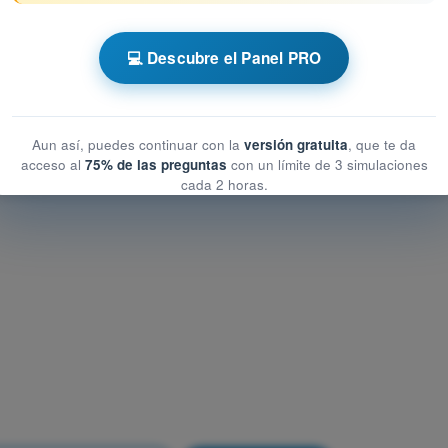
de la Aeronave - Instrumentación
 de la Aeronave - Instrumentación
💻 Descubre el Panel PRO
 Aeronave - Instrumentación
Aun así, puedes continuar con la
versión gratuita
, que te da
acceso al
75% de las preguntas
con un límite de 3 simulaciones
cada 2 horas.