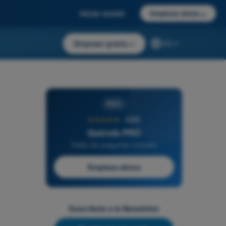
Iniciar sesión
Empieza ahora
→
Empezar gratis
→
ES
PRO
★★★★★
4,6/5
Quizvds PRO
Todas las preguntas incluidas
Empieza ahora
Suscríbete a la Newsletter