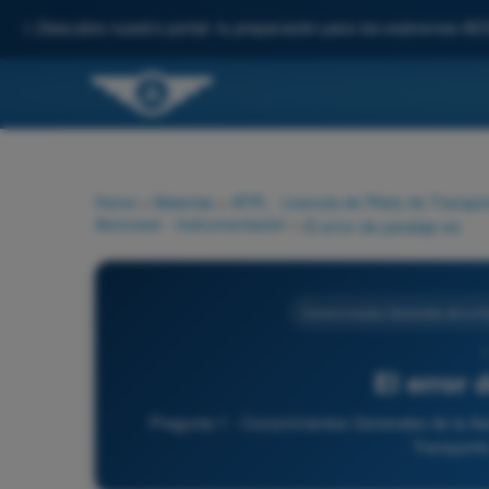
✨
Descubre nuestro portal: tu preparación para los exámenes AE
Home
>
Materias
>
ATPL - Licencia de Piloto de Transpo
Aeronave - Instrumentación
>
El error de paralaje es:
Conocimientos Generales de la Ae
1
El error 
Pregunta 1 - Conocimientos Generales de la Aer
Transporte