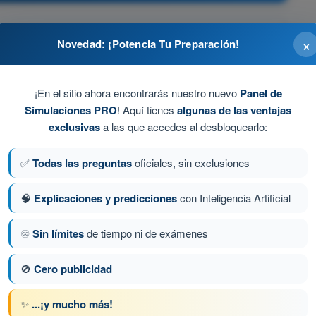
×
Novedad: ¡Potencia Tu Preparación!
¡En el sitio ahora encontrarás nuestro nuevo
Panel de
Simulaciones PRO
! Aquí tienes
algunas de las ventajas
e
exclusivas
a las que accedes al desbloquearlo:
✅
Todas las preguntas
oficiales, sin exclusiones
🧠
Explicaciones y predicciones
con Inteligencia Artificial
0
Siguiente pregunta
♾️
Sin límites
de tiempo ni de exámenes
🚫
Cero publicidad
PL - Licencia de Piloto de Transporte de
✨
...¡y mucho más!