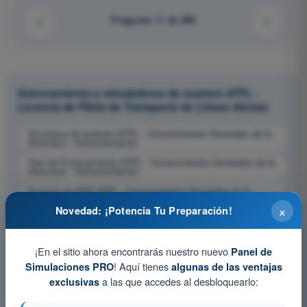
Pregunta 11 de 580
Entrenamiento y simuladores de examen ATPL -
Licencia de Piloto de Transporte de Líneas Aéreas
Simulacro de examen ATPL - Conocimientos Generales de la
Aeronave - Instrumentación
Test de Entrenamiento ATPL - Conocimientos Generales de la
Aeronave - Instrumentación
Examen en PDF ATPL - Conocimientos Generales de la
Aeronave - Instrumentación
×
Novedad: ¡Potencia Tu Preparación!
¡En el sitio ahora encontrarás nuestro nuevo
Panel de
! Aquí tienes
Simulaciones PRO
algunas de las ventajas
a las que accedes al desbloquearlo:
exclusivas