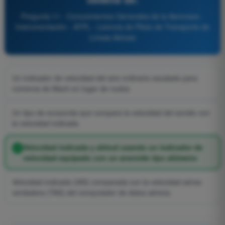
Pregunta 11 - Conocimientos Generales de la Aeronave -
Instrumentación - ATPL - Licencia de Piloto de Transporte de
Líneas Aéreas
Un indicador de velocidad del aire ordinario escalado para
números de Mach en lugar de nudos
Un tipo de ecosonda que compara la velocidad del sonido con
la velocidad indicada
Velocidad indicada y altitud usando un indicador de
velocidad equipado con un aneroide tipo altímetro
Velocidad indicada (IAS) comparada con la velocidad aérea
verdadera (TAS) del computador de datos aéreos