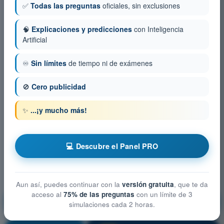
✅
Todas las preguntas
oficiales, sin exclusiones
🧠
Explicaciones y predicciones
con Inteligencia
Artificial
♾️
Sin límites
de tiempo ni de exámenes
🚫
Cero publicidad
✨
...¡y mucho más!
💻 Descubre el Panel PRO
Aun así, puedes continuar con la
versión gratuita
, que te da
acceso al
75% de las preguntas
con un límite de 3
Conocimientos Generales de la Aeronave -
simulaciones cada 2 horas.
Instrumentación