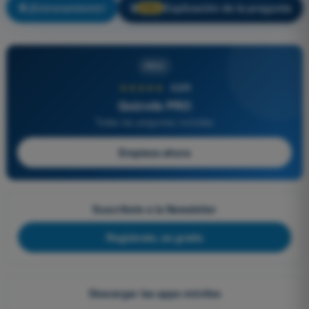
¡Entrenamiento!
Explicación de la pregunta
🔒
PRO
PRO
★★★★★
4,6/5
Quizvds PRO
Todas las preguntas incluidas
Empieza ahora
Suscríbete a la Newsletter
Regístrate, es gratis
Descargar las apps móviles