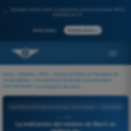
Descubre nuestro portal: tu preparación para los exámenes AESA
✨
impulsada por IA.
→
Iniciar sesión
Empieza ahora
Home
>
Materias
>
ATPL - Licencia de Piloto de Transporte de
Líneas Aéreas
>
Conocimientos Generales de la Aeronave -
Instrumentación
>
La indicación del número de Mach se obtiene de:
Conocimientos Generales de la Aeronave - Instrumentación
4 Respuestas
11 - ATPL -
La indicación del número de Mach se
obtiene de: