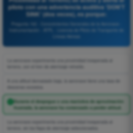
piloto con una advertencia auditiva 'DON'T
SINK' (dos veces), es porque:
Pregunta 162 - Conocimientos Generales de la Aeronave -
Instrumentación - ATPL - Licencia de Piloto de Transporte de
Líneas Aéreas
La aeronave experimenta una proximidad inesperada al
terreno, con el tren de aterrizaje retraído.
A una altitud demasiado baja, la aeronave tiene una tasa de
descenso excesiva.
Durante el despegue o una maniobra de aproximación
frustrada, la aeronave ha comenzado a perder altitud.
La aeronave experimenta una proximidad inesperada al
terreno, sin los flaps de aterrizaje seleccionados.