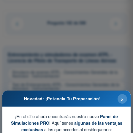
Pregunta 162 de 580
Entrenamiento y simuladores de examen ATPL -
Licencia de Piloto de Transporte de Líneas Aéreas
Simulacro de examen ATPL - Conocimientos Generales de la
Aeronave - Instrumentación
Test de Entrenamiento ATPL - Conocimientos Generales de la
Aeronave - Instrumentación
Examen en PDF ATPL - Conocimientos Generales de la
×
Novedad: ¡Potencia Tu Preparación!
Aeronave - Instrumentación
¡En el sitio ahora encontrarás nuestro nuevo
Panel de
! Aquí tienes
Simulaciones PRO
algunas de las ventajas
a las que accedes al desbloquearlo:
exclusivas