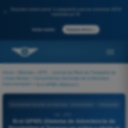
Descubre nuestro portal: tu preparación para los exámenes AESA
✨
impulsada por IA.
→
Iniciar sesión
Empieza ahora
Home
>
Materias
>
ATPL - Licencia de Piloto de Transporte de
Líneas Aéreas
>
Conocimientos Generales de la Aeronave -
Instrumentación
>
Si el GPWS (Sistema de Advertencia de Proximidad al Terreno) se activa y alerta al piloto con una advertencia auditiva 'DON'T SINK' (dos veces), es porque:
Conocimientos Generales de la Aeronave - Instrumentación
4 Respuestas
162 - ATPL -
Si el GPWS (Sistema de Advertencia de
Proximidad al Terreno) se activa y alerta al