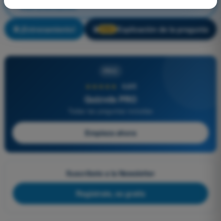
Instrumentación
¡Entrenamiento!
Explicación de la pregunta
🔒
PRO
PRO
★★★★★
4,6/5
Quizvds PRO
Todas las preguntas incluidas
Empieza ahora
Suscríbete a la Newsletter
Regístrate, es gratis