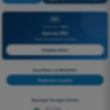
PRO
★★★★★
4,6/5
Quizvds PRO
Todas las preguntas incluidas
Empieza ahora
Suscríbete a la Newsletter
Regístrate, es gratis
Descargar las apps móviles