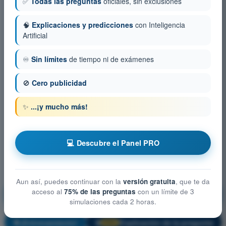
✅
Todas las preguntas
oficiales, sin exclusiones
🧠
Explicaciones y predicciones
con Inteligencia
Artificial
♾️
Sin límites
de tiempo ni de exámenes
🚫
Cero publicidad
✨
...¡y mucho más!
💻 Descubre el Panel PRO
Aun así, puedes continuar con la
versión gratuita
, que te da
Conocimientos Generales de la Aeronave -
acceso al
75% de las preguntas
con un límite de 3
Instrumentación
simulaciones cada 2 horas.
¡Entrenamiento!
Explicación de la pregunta
🔒
PRO