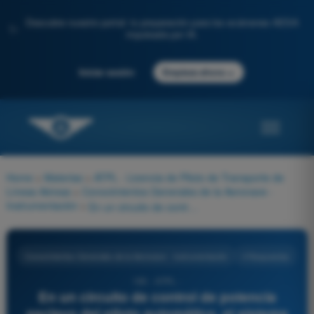
Descubre nuestro portal: tu preparación para los exámenes AESA
✨
impulsada por IA.
→
Iniciar sesión
Empieza ahora
Home
>
Materias
>
ATPL - Licencia de Piloto de Transporte de
Líneas Aéreas
>
Conocimientos Generales de la Aeronave -
Instrumentación
>
En un circuito de control de potencia esclavo del piloto automático, el sistema que asegura la sincronización:
Conocimientos Generales de la Aeronave - Instrumentación
4 Respuestas
195 - ATPL -
En un circuito de control de potencia
esclavo del piloto automático, el sistema