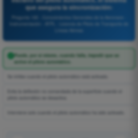
que asegura la sincronización:
Pregunta 195 - Conocimientos Generales de la Aeronave -
Instrumentación - ATPL - Licencia de Piloto de Transporte de
Líneas Aéreas
Puede, por sí mismo, cuando falla, impedir que se
active el piloto automático.
Se inhibe cuando el piloto automático está activado.
Evita la deflexión no comandada de la superficie cuando el
piloto automático se desactiva.
Interviene solo cuando el piloto automático ha sido activado.