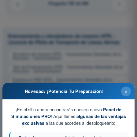
Pregunta 195 de 580
Entrenamiento y simuladores de examen ATPL -
Licencia de Piloto de Transporte de Líneas Aéreas
Simulacro de examen ATPL - Conocimientos Generales de la
Aeronave - Instrumentación
Test de Entrenamiento ATPL - Conocimientos Generales de la
Aeronave - Instrumentación
Examen en PDF ATPL - Conocimientos Generales de la
Aeronave - Instrumentación
×
Novedad: ¡Potencia Tu Preparación!
¡En el sitio ahora encontrarás nuestro nuevo
Panel de
! Aquí tienes
Simulaciones PRO
algunas de las ventajas
a las que accedes al desbloquearlo:
exclusivas