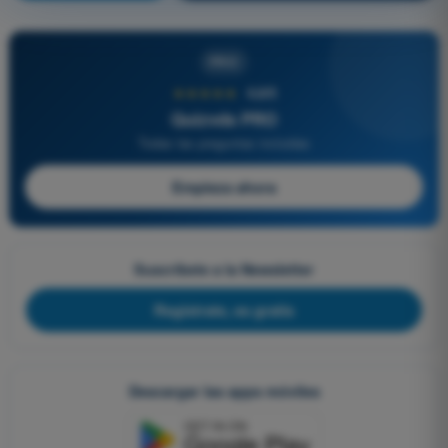
PRO
★★★★★
4,6/5
Quizvds PRO
Todas las preguntas incluidas
Empieza ahora
Suscríbete a la Newsletter
Regístrate, es gratis
Descargar las apps móviles