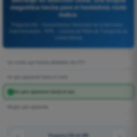
magnética hecha para el hemisferio norte
indica:
Pregunta 235 - Conocimientos Generales de la Aeronave -
Instrumentación - ATPL - Licencia de Piloto de Transporte de
Líneas Aéreas
Un rumbo que fluctúa alrededor de 270°.
Un giro aparente hacia el norte.
Un giro aparente hacia el sur.
Ningún giro aparente.
Pregunta 235 de 580