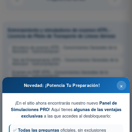
Entrenamiento y simuladores de examen ATPL -
Licencia de Piloto de Transporte de Líneas Aéreas
Simulacro de examen ATPL - Conocimientos Generales de la
Aeronave - Instrumentación
Test de Entrenamiento ATPL - Conocimientos Generales de la
Aeronave - Instrumentación
Examen en PDF ATPL - Conocimientos Generales de la
Aeronave - Instrumentación
×
Novedad: ¡Potencia Tu Preparación!
¡En el sitio ahora encontrarás nuestro nuevo
Panel de
! Aquí tienes
Simulaciones PRO
algunas de las ventajas
a las que accedes al desbloquearlo:
exclusivas
✅
Todas las preguntas
oficiales, sin exclusiones