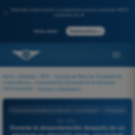
Descubre nuestro portal: tu preparación para los exámenes AESA
✨
impulsada por IA.
→
Iniciar sesión
Empieza ahora
Home
>
Materias
>
ATPL - Licencia de Piloto de Transporte de
Líneas Aéreas
>
Conocimientos Generales de la Aeronave -
Instrumentación
>
Durante la desaceleración después de un aterrizaje en dirección oeste, una brújula magnética hecha para el hemisferio norte indica:
Conocimientos Generales de la Aeronave - Instrumentación
4 Respuestas
235 - ATPL -
Durante la desaceleración después de un
aterrizaje en dirección oeste, una brújula