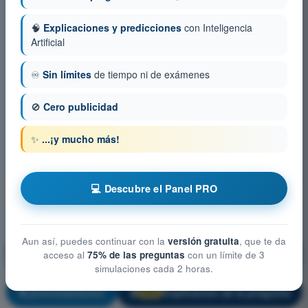
🧠
Explicaciones y predicciones
con Inteligencia
Artificial
♾️
Sin límites
de tiempo ni de exámenes
🚫
Cero publicidad
✨
...¡y mucho más!
💻 Descubre el Panel PRO
Aun así, puedes continuar con la
versión gratuita
, que te da
Conocimientos Generales de la Aeronave -
acceso al
75% de las preguntas
con un límite de 3
Instrumentación
simulaciones cada 2 horas.
¡Entrenamiento!
Explicación de la pregunta
🔒
PRO