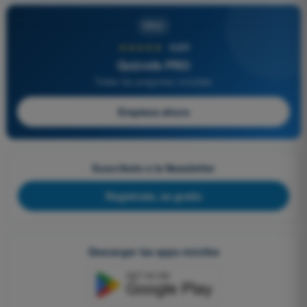
PRO
★★★★★
4,6/5
Quizvds PRO
Todas las preguntas incluidas
Empieza ahora
Suscríbete a la Newsletter
Regístrate, es gratis
Descargar las apps móviles