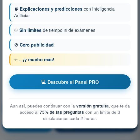
🧠
Explicaciones y predicciones
con Inteligencia
Artificial
♾️
Sin límites
de tiempo ni de exámenes
🚫
Cero publicidad
✨
...¡y mucho más!
💻 Descubre el Panel PRO
Conocimientos Generales de la Aeronave -
Aun así, puedes continuar con la
versión gratuita
, que te da
Instrumentación
acceso al
75% de las preguntas
con un límite de 3
simulaciones cada 2 horas.
¡Entrenamiento!
Explicación de la pregunta
🔒
PRO