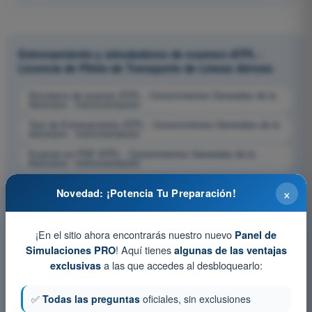
Entrenamiento y simuladores de examen ATPL -
Licencia de Piloto de Transporte de Líneas Aéreas
Simulacro de examen ATPL - Conocimientos Generales de la
Aeronave - Instrumentación
Test de Entrenamiento ATPL - Conocimientos Generales de la
Aeronave - Instrumentación
Examen en PDF ATPL - Conocimientos Generales de la
Aeronave - Instrumentación
×
Novedad: ¡Potencia Tu Preparación!
¡En el sitio ahora encontrarás nuestro nuevo
Panel de
! Aquí tienes
Simulaciones PRO
algunas de las ventajas
a las que accedes al desbloquearlo:
exclusivas
✅
Todas las preguntas
oficiales, sin exclusiones