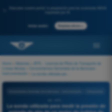
Descubre nuestro portal: tu preparación para los exámenes AESA
✨
impulsada por IA.
→
Iniciar sesión
Empieza ahora
Home
>
Materias
>
ATPL - Licencia de Piloto de Transporte de
Líneas Aéreas
>
Conocimientos Generales de la Aeronave -
Instrumentación
>
La sonda utilizada para medir la presión de entrada de aire de un motor de turbina de gas es:
Conocimientos Generales de la Aeronave - Instrumentación
4 Respuestas
88 - ATPL -
La sonda utilizada para medir la presión de
entrada de aire de un motor de turbina de