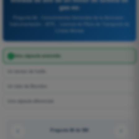
gas es:
Pregunta 88 - Conocimientos Generales de la Aeronave -
Instrumentación - ATPL - Licencia de Piloto de Transporte de
Líneas Aéreas
Una cápsula aneroide.
Un sensor de fuelle.
Un tubo de Bourdon.
Una cápsula diferencial.
Pregunta 88 de 580