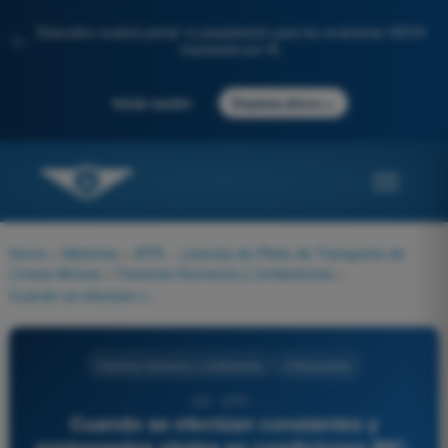
Descubre nuestro portal: tu preparación para los exámenes AESA
✨
impulsada por IA.
→
Iniciar sesión
Empieza ahora
Home
>
Materias
>
ATPL - Licencia de Piloto de Transporte de
Líneas Aéreas
>
Factores Humanos y Limitaciones
>
Cuando se efectúan constantes y prolongados virajes en condiciones IMC, un movimiento abrupto de cabeza puede crear la ilusión de rotación en un eje enteramente diferente. Esto se conoce como:
Factores Humanos y Limitaciones
4 Respuestas
129 - ATPL -
Cuando se efectúan constantes y
prolongados virajes en condiciones IMC,