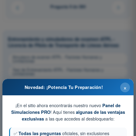
Pregunta 9 de 390
Entrenamiento y simuladores de examen ATPL -
Licencia de Piloto de Transporte de Líneas Aéreas
Simulacro de examen ATPL - Factores Humanos y
Limitaciones
Test de Entrenamiento ATPL - Factores Humanos y
Limitaciones
Examen en PDF ATPL - Factores Humanos y Limitaciones
×
Novedad: ¡Potencia Tu Preparación!
¡En el sitio ahora encontrarás nuestro nuevo
Panel de
! Aquí tienes
Simulaciones PRO
algunas de las ventajas
a las que accedes al desbloquearlo:
exclusivas
✅
Todas las preguntas
oficiales, sin exclusiones