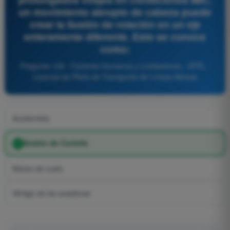
un movimiento abrupto de cabeza puede
crear la ilusión de rotación en un eje
enteramente diferente. Esto se conoce
como:
Pregunta 129 - Factores Humanos y Limitaciones - ATPL -
Licencia de Piloto de Transporte de Líneas Aéreas
Autokinésis
Ilusión de Coriolis
Mareo de vuelo
Vértigo de los aviadores