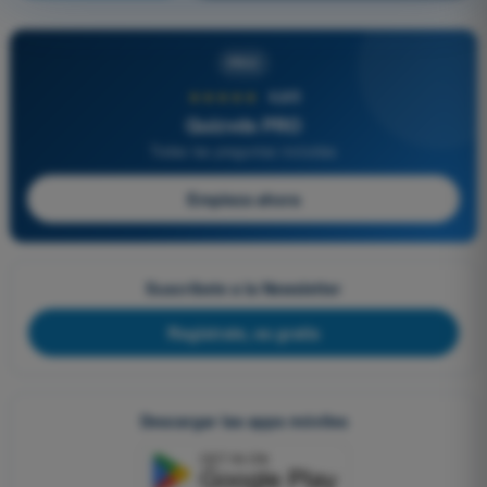
PRO
★★★★★
4,6/5
Quizvds PRO
Todas las preguntas incluidas
Empieza ahora
Suscríbete a la Newsletter
Regístrate, es gratis
Descargar las apps móviles