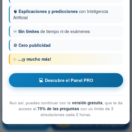
🧠
Explicaciones y predicciones
con Inteligencia
Artificial
♾️
Sin límites
de tiempo ni de exámenes
🚫
Cero publicidad
✨
...¡y mucho más!
💻 Descubre el Panel PRO
Aun así, puedes continuar con la
versión gratuita
, que te da
acceso al
75% de las preguntas
con un límite de 3
Factores Humanos y Limitaciones
simulaciones cada 2 horas.
¡Entrenamiento!
Explicación de la pregunta
🔒
PRO