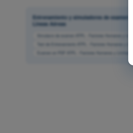
Entrenamiento y simuladores de examen AT
Líneas Aéreas
Simulacro de examen ATPL - Factores Humanos y Limi
Test de Entrenamiento ATPL - Factores Humanos y Lim
Examen en PDF ATPL - Factores Humanos y Limitacio