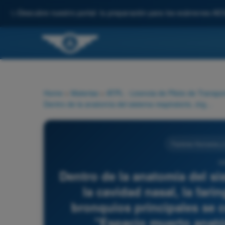
✨
Descubre nuestro portal: tu preparación para los exámenes AE
Home
>
Materias
>
ATPL - Licencia de Piloto de Transpo
Dentro de la anatomía del sistema respiratorio, órganos como la cavidad nasal, la faringe, la laringe, la tráquea y los bronquios principales se conocen fisiológicamente como "Espacio muerto anatómico". Esto se debe a que:
Factores Humanos y 
32
Dentro de la anatomía del s
la cavidad nasal, la farin
bronquios principales se 
"Espacio muerto anató