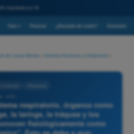
SA impulsada por IA.
Test
Precios
¿Escuela de vuelo?
Contacto
▾
rte de Líneas Aéreas
>
Factores Humanos y Limitaciones
>
Limitaciones
4 Respuestas
8 - ATPL -
istema respiratorio, órganos como
ge, la laringe, la tráquea y los
conocen fisiológicamente como
mico". Esto se debe a que: