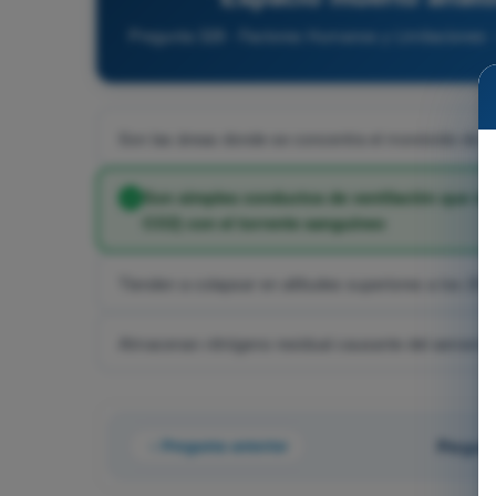
Pregunta 328 - Factores Humanos y Limitaciones -
Son las áreas donde se concentra el monóxido de c
Son simples conductos de ventilación que no 
CO2) con el torrente sanguíneo
Tienden a colapsar en altitudes superiores a los 20.
Almacenan nitrógeno residual causante del aeroem
Pregunta anterior
Pregunt