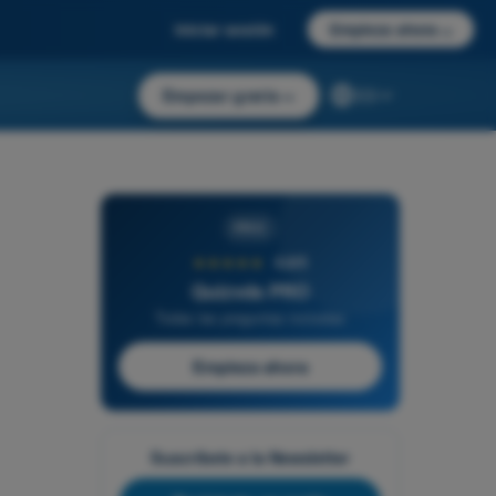
Iniciar sesión
Empieza ahora
→
Empezar gratis
→
ES
PRO
★★★★★
4,6/5
Quizvds PRO
Todas las preguntas incluidas
Empieza ahora
Suscríbete a la Newsletter