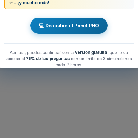
✨
...¡y mucho más!
PL - Licencia de Piloto de Transporte de
💻 Descubre el Panel PRO
taciones
itaciones
Aun así, puedes continuar con la
versión gratuita
, que te da
nes
acceso al
75% de las preguntas
con un límite de 3 simulaciones
cada 2 horas.