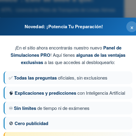
 ATPL - Licencia de Piloto de Transporte de Líneas Aéreas
×
Novedad: ¡Potencia Tu Preparación!
arbono
¡En el sitio ahora encontrarás nuestro nuevo
Panel de
participan en absoluto en el intercambio de gases (O2 y
Simulaciones PRO
! Aquí tienes
algunas de las ventajas
exclusivas
a las que accedes al desbloquearlo:
000 pies
✅
Todas las preguntas
oficiales, sin exclusiones
🧠
Explicaciones y predicciones
con Inteligencia Artificial
bolismo
♾️
Sin límites
de tiempo ni de exámenes
a 208 de 390
Siguiente pregunta
🚫
Cero publicidad