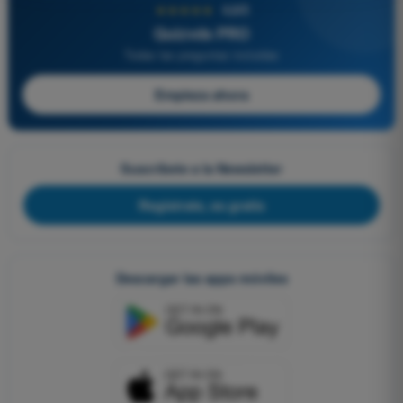
★★★★★
4,6/5
Quizvds PRO
Todas las preguntas incluidas
Empieza ahora
Suscríbete a la Newsletter
Regístrate, es gratis
Descargar las apps móviles