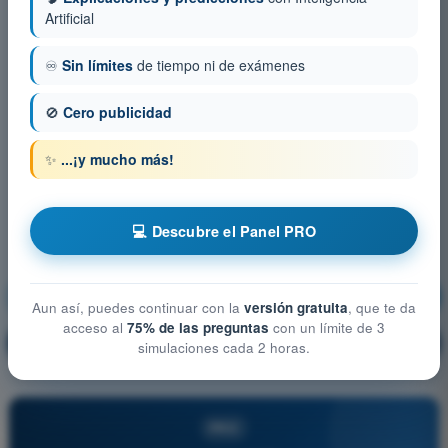
Artificial
♾️
Sin límites
de tiempo ni de exámenes
🚫
Cero publicidad
✨
...¡y mucho más!
💻 Descubre el Panel PRO
Meteorología
¡Entrenamiento!
Aun así, puedes continuar con la
versión gratuita
, que te da
acceso al
75% de las preguntas
con un límite de 3
Explicación de la pregunta
🔒
PRO
simulaciones cada 2 horas.
PRO