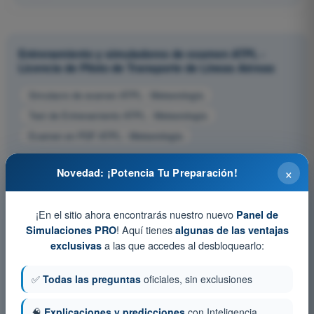
Entrenamiento y simuladores de examen ATPL -
Licencia de Piloto de Transporte de Líneas Aéreas
Simulacro de examen ATPL - Meteorología
Test de Entrenamiento ATPL - Meteorología
Examen en PDF ATPL - Meteorología
×
Novedad: ¡Potencia Tu Preparación!
¡En el sitio ahora encontrarás nuestro nuevo
Panel de
! Aquí tienes
Simulaciones PRO
algunas de las ventajas
a las que accedes al desbloquearlo:
exclusivas
✅
Todas las preguntas
oficiales, sin exclusiones
🧠
Explicaciones y predicciones
con Inteligencia