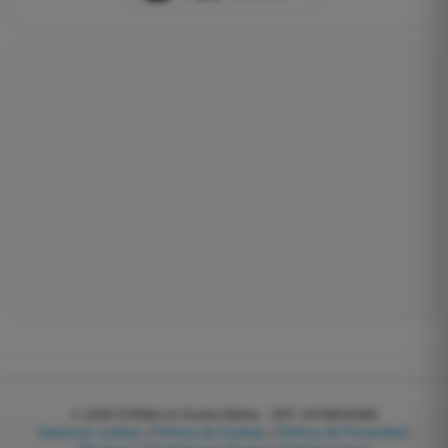
© 2026
EGWeb di Guatta Mattia - VAT: 04768540983
Gestionar cookies
|
Política de Cookies
|
Política de Privacidad
|