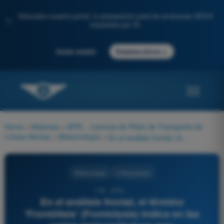
Descubre nuestro portal: tu preparación para los exámenes AESA
✨
impulsada por IA.
→
Iniciar sesión
Empieza ahora
Home
>
Materias
>
ATPL - Licencia de Piloto de Transporte de
Líneas Aéreas
>
Meteorología
>
En el análisis frontal, el término 'Frontólisis' (Frontolysis) indica en las cartas meteorológicas que:
Meteorología
4 Respuestas
179 - ATPL -
En el análisis frontal, el término
'Frontólisis' (Frontolysis) indica en las