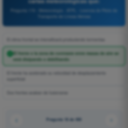
cartas meteorológicas que:
Pregunta 179 - Meteorología - ATPL - Licencia de Piloto de
Transporte de Líneas Aéreas
El clima frontal se intensificará produciendo tormentas
El frente o la zona de contraste entre masas de aire se
está disipando o debilitando
El frente ha acelerado su velocidad de desplazamiento
superficial
Dos frentes acaban de fusionarse
Pregunta 18 de 450