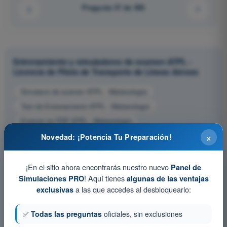
Pregunta 37 de 450
Entrenamiento y simuladores de examen ATPL -
Licencia de Piloto de Transporte de Líneas Aéreas
Simulacro de examen ATPL - Meteorología
Test de Entrenamiento ATPL - Meteorología
Examen en PDF ATPL - Meteorología
×
Novedad: ¡Potencia Tu Preparación!
¡En el sitio ahora encontrarás nuestro nuevo
Panel de
! Aquí tienes
Simulaciones PRO
algunas de las ventajas
a las que accedes al desbloquearlo:
exclusivas
✅
Todas las preguntas
oficiales, sin exclusiones