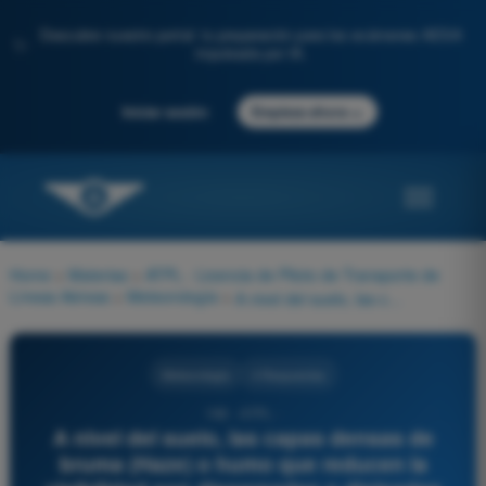
Descubre nuestro portal: tu preparación para los exámenes AESA
✨
impulsada por IA.
→
Iniciar sesión
Empieza ahora
Home
>
Materias
>
ATPL - Licencia de Piloto de Transporte de
Líneas Aéreas
>
Meteorología
>
A nivel del suelo, las capas densas de bruma (Haze) o humo que reducen la visibilidad son dispersadas o disipadas principalmente por:
Meteorología
4 Respuestas
198 - ATPL -
A nivel del suelo, las capas densas de
bruma (Haze) o humo que reducen la