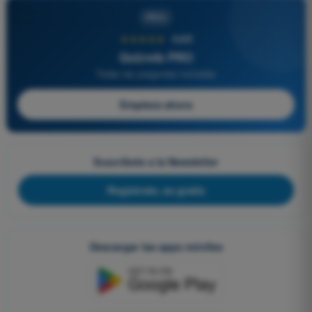
PRO
★★★★★
4,6/5
Quizvds PRO
Todas las preguntas incluidas
Empieza ahora
Suscríbete a la Newsletter
Regístrate, es gratis
Descargar las apps móviles