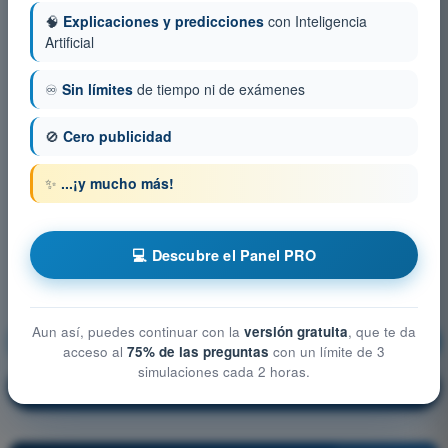
🧠
Explicaciones y predicciones
con Inteligencia
Artificial
♾️
Sin límites
de tiempo ni de exámenes
🚫
Cero publicidad
✨
...¡y mucho más!
💻 Descubre el Panel PRO
Aun así, puedes continuar con la
versión gratuita
, que te da
Meteorología
¡Entrenamiento!
acceso al
75% de las preguntas
con un límite de 3
simulaciones cada 2 horas.
Explicación de la pregunta
🔒
PRO