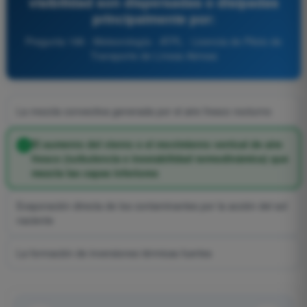
visibilidad son dispersadas o disipadas
principalmente por:
Pregunta 198 - Meteorología - ATPL - Licencia de Piloto de
Transporte de Líneas Aéreas
La mezcla convectiva generada por el aire fresco nocturno
El aumento del viento o el movimiento vertical de aire
fresco (turbulencia e inestabilidad termodinámica) que
mezcla las capas inferiores
Evaporación directa de los contaminantes por la acción del sol
naciente
La formación de inversiones térmicas fuertes