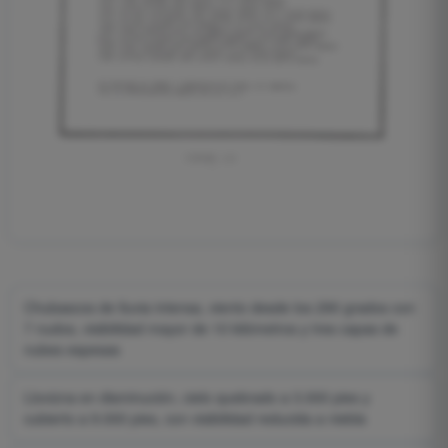
Chubascos de lluvia intensa, viento desde los 290 grados con
7 nudos, visibilidad mayor de 10 kilómetros y tres capas de
nubes espesas
Llovizna en disminución, cielo quebrado a 3.000 pies y
cubierto a 9.000 pies, con visibilidad reducida a niebla