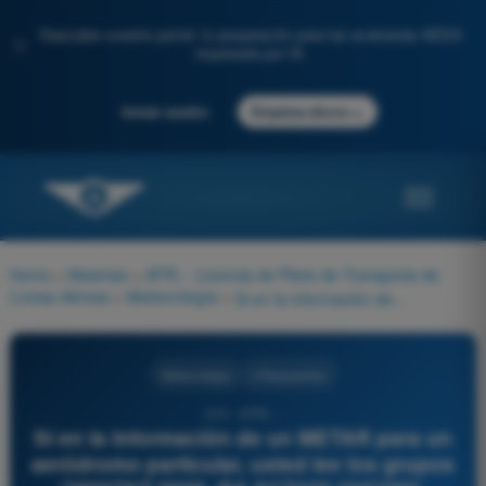
Descubre nuestro portal: tu preparación para los exámenes AESA
✨
impulsada por IA.
→
Iniciar sesión
Empieza ahora
Home
>
Materias
>
ATPL - Licencia de Piloto de Transporte de
Líneas Aéreas
>
Meteorología
>
Si en la información de un METAR para un aeródromo particular, usted lee los grupos '29007KT 9999 -RA SCT030 OVC090', deduce operativamente que el aeropuerto experimenta:
Meteorología
4 Respuestas
310 - ATPL -
Si en la información de un METAR para un
aeródromo particular, usted lee los grupos