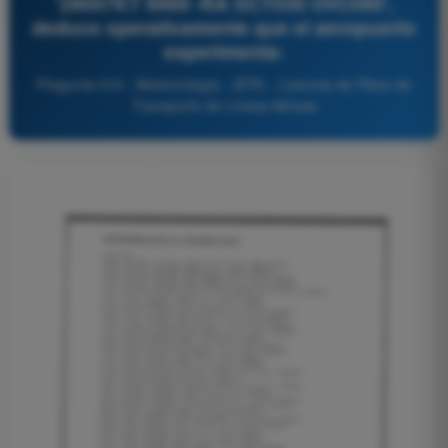
'29007KT 9999 -RA SCT030 OVC090',
deduce operativamente que el aeropuerto
experimenta:
Pregunta 310 - Meteorología - ATPL - Licencia de Piloto de
Transporte de Líneas Aéreas