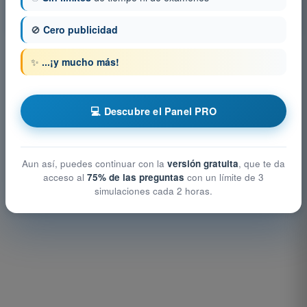
Examen en PDF ATPL - Meteorología
🚫
Cero publicidad
✨
...¡y mucho más!
💻 Descubre el Panel PRO
Aun así, puedes continuar con la
versión gratuita
, que te da
acceso al
75% de las preguntas
con un límite de 3
simulaciones cada 2 horas.