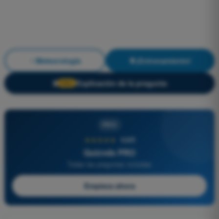
Meteorología
¡Entrenamiento!
Explicación de la pregunta
🔒
PRO
PRO
★★★★★
4,6/5
Quizvds PRO
Todas las preguntas incluidas
Empieza ahora