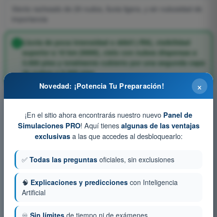
Viento racheado de 29 nudos, lluvia ligera, y sin nubosidad de
importancia
Lluvia de poca intensidad o débil (-RA), visibilidad
superior a 10 km (9999), cielo con nubes dispersas a
3.000 pies y totalmente cubierto por una segunda capa
de nubes a 9.000 pies
×
Novedad: ¡Potencia Tu Preparación!
¡En el sitio ahora encontrarás nuestro nuevo
Panel de
Pregunta 149 de 450
! Aquí tienes
Simulaciones PRO
algunas de las ventajas
a las que accedes al desbloquearlo:
exclusivas
✅
Todas las preguntas
oficiales, sin exclusiones
Entrenamiento y simuladores de examen ATPL -
Licencia de Piloto de Transporte de Líneas Aéreas
🧠
Explicaciones y predicciones
con Inteligencia
Artificial
Simulacro de examen ATPL - Meteorología
Test de Entrenamiento ATPL - Meteorología
♾️
Sin límites
de tiempo ni de exámenes