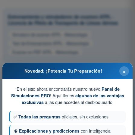
Entrenamiento y simuladores de examen ATPL -
Licencia de Piloto de Transporte de Líneas Aéreas
Simulacro de examen ATPL - Meteorología
Test de Entrenamiento ATPL - Meteorología
Examen en PDF ATPL - Meteorología
×
Novedad: ¡Potencia Tu Preparación!
¡En el sitio ahora encontrarás nuestro nuevo
Panel de
! Aquí tienes
Simulaciones PRO
algunas de las ventajas
a las que accedes al desbloquearlo:
exclusivas
✅
Todas las preguntas
oficiales, sin exclusiones
🧠
Explicaciones y predicciones
con Inteligencia