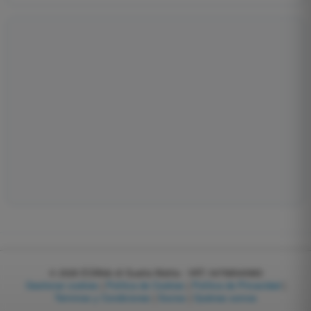
© 2026
EGWeb di Guatta Mattia - VAT: 04768540983
Gestionar cookies
|
Política de Cookies
|
Política de Privacidad
|
Términos y Condiciones
|
Socios
|
Quiénes somos