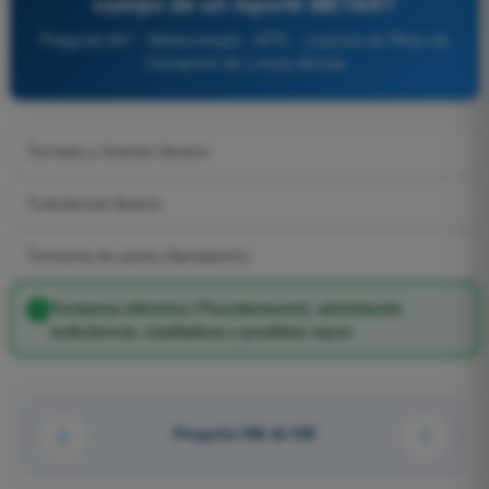
cuerpo de un reporte METAR?
Pregunta 557 - Meteorología - ATPL - Licencia de Piloto de
Transporte de Líneas Aéreas
Tornado y Granizo Severo
Turbulencia Severa
Tormenta de arena (Sandstorm)
Tormenta eléctrica (Thunderstorm), advirtiendo
turbulencia, cizalladura y posibles rayos
Pregunta 396 de 450