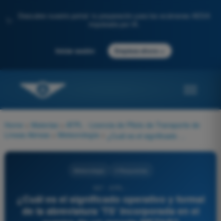
Descubre nuestro portal: tu preparación para los exámenes AESA
✨
impulsada por IA.
→
Iniciar sesión
Empieza ahora
Home
>
Materias
>
ATPL - Licencia de Piloto de Transporte de
Líneas Aéreas
>
Meteorología
>
¿Cuál es el significado operativo y formal de la abreviatura 'TS' incorporada en el cuerpo de un reporte METAR?
Meteorología
4 Respuestas
557 - ATPL -
¿Cuál es el significado operativo y formal
de la abreviatura 'TS' incorporada en el