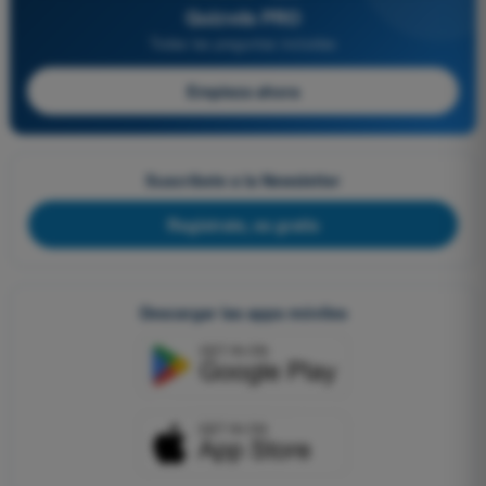
Quizvds PRO
Todas las preguntas incluidas
Empieza ahora
Suscríbete a la Newsletter
Regístrate, es gratis
Descargar las apps móviles