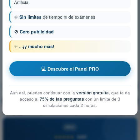
Artificial
♾️
Sin límites
de tiempo ni de exámenes
🚫
Cero publicidad
✨
...¡y mucho más!
💻 Descubre el Panel PRO
Meteorología
¡Entrenamiento!
Aun así, puedes continuar con la
versión gratuita
, que te da
acceso al
75% de las preguntas
con un límite de 3
Explicación de la pregunta
🔒
PRO
simulaciones cada 2 horas.
PRO
★★★★★
4,6/5