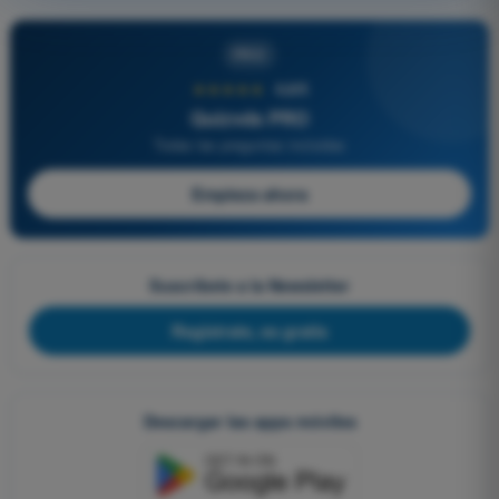
PRO
★★★★★
4,6/5
Quizvds PRO
Todas las preguntas incluidas
Empieza ahora
Suscríbete a la Newsletter
Regístrate, es gratis
Descargar las apps móviles