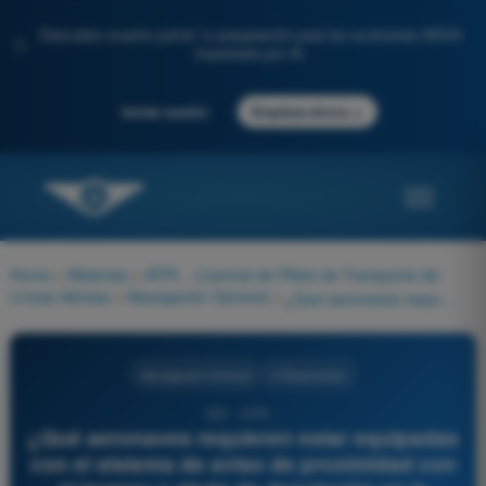
Descubre nuestro portal: tu preparación para los exámenes AESA
✨
impulsada por IA.
→
Iniciar sesión
Empieza ahora
Home
>
Materias
>
ATPL - Licencia de Piloto de Transporte de
Líneas Aéreas
>
Navegación General
>
¿Qué aeronaves requieren estar equipadas con el sistema de aviso de proximidad con el terreno y alerta de desviación en la gradiente de aproximación ILS (Gilde Slope Deviation)?
Navegación General
4 Respuestas
350 - ATPL -
¿Qué aeronaves requieren estar equipadas
con el sistema de aviso de proximidad con