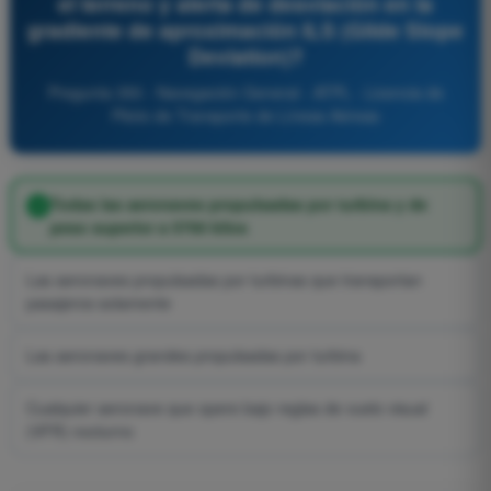
el terreno y alerta de desviación en la
gradiente de aproximación ILS (Gilde Slope
Deviation)?
Pregunta 350 - Navegación General - ATPL - Licencia de
Piloto de Transporte de Líneas Aéreas
Todas las aeronaves propulsadas por turbina y de
peso superior a 5700 kilos
Las aeronaves propulsadas por turbinas que transportan
pasajeros solamente
Las aeronaves grandes propulsadas por turbina
Cualquier aeronave que opere bajo reglas de vuelo visual
(VFR) nocturno