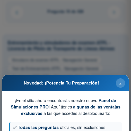
Pregunta 19 de 428
Entrenamiento y simuladores de examen ATPL -
Licencia de Piloto de Transporte de Líneas Aéreas
Simulacro de examen ATPL - Navegación General
Test de Entrenamiento ATPL - Navegación General
Examen en PDF ATPL - Navegación General
×
Novedad: ¡Potencia Tu Preparación!
¡En el sitio ahora encontrarás nuestro nuevo
Panel de
! Aquí tienes
Simulaciones PRO
algunas de las ventajas
a las que accedes al desbloquearlo:
exclusivas
✅
Todas las preguntas
oficiales, sin exclusiones