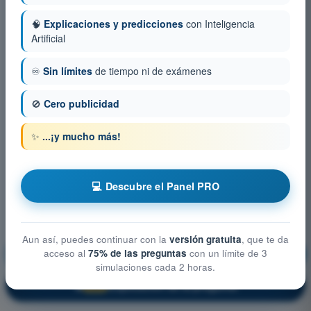
🧠
Explicaciones y predicciones
con Inteligencia
Artificial
♾️
Sin límites
de tiempo ni de exámenes
🚫
Cero publicidad
✨
...¡y mucho más!
💻 Descubre el Panel PRO
Aun así, puedes continuar con la
versión gratuita
, que te da
acceso al
75% de las preguntas
con un límite de 3
Navegación General
¡Entrenamiento!
simulaciones cada 2 horas.
Explicación de la pregunta
🔒
PRO