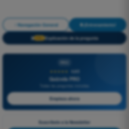
Navegación General
¡Entrenamiento!
Explicación de la pregunta
🔒
PRO
PRO
★★★★★
4,6/5
Quizvds PRO
Todas las preguntas incluidas
Empieza ahora
Suscríbete a la Newsletter