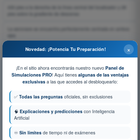
430 pies a la derecha de la línea central del localizador y 28
pies sobre la gradiente de descenso
La aeronave se encuentra perfectamente centrada en ambos
ejes
×
Novedad: ¡Potencia Tu Preparación!
Pregunta 92 de 428
¡En el sitio ahora encontrarás nuestro nuevo
Panel de
! Aquí tienes
Simulaciones PRO
algunas de las ventajas
a las que accedes al desbloquearlo:
exclusivas
✅
Todas las preguntas
oficiales, sin exclusiones
Entrenamiento y simuladores de examen ATPL -
Licencia de Piloto de Transporte de Líneas Aéreas
🧠
Explicaciones y predicciones
con Inteligencia
Simulacro de examen ATPL - Navegación General
Artificial
Test de Entrenamiento ATPL - Navegación General
♾️
Sin límites
de tiempo ni de exámenes
Examen en PDF ATPL - Navegación General