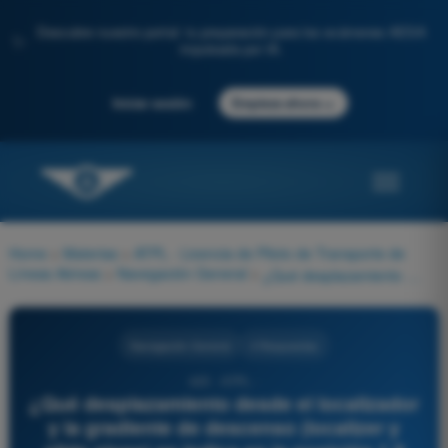
Descubre nuestro portal: tu preparación para los exámenes AESA
✨
impulsada por IA.
→
Iniciar sesión
Empieza ahora
Home
>
Materias
>
ATPL - Licencia de Piloto de Transporte de
Líneas Aéreas
>
Navegación General
>
¿Qué desplazamiento desde el localizador y la gradiente de descenso (localizer y glide slope) se indica en la posición 1.9 M.N.? (Referencia Figuras 135 y 138).
Navegación General
4 Respuestas
425 - ATPL -
¿Qué desplazamiento desde el localizador
y la gradiente de descenso (localizer y