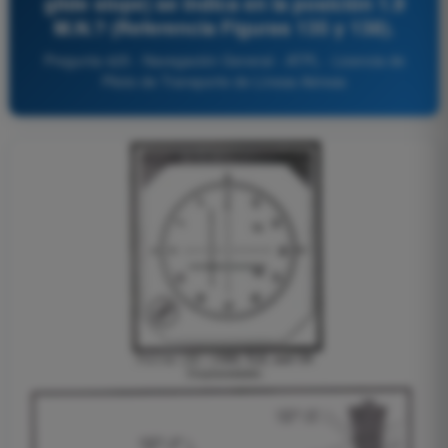
glide slope) se indica en la posición 1.9
M.N.? (Referencia Figuras 135 y 138).
Pregunta 425 - Navegación General - ATPL - Licencia de
Piloto de Transporte de Líneas Aéreas